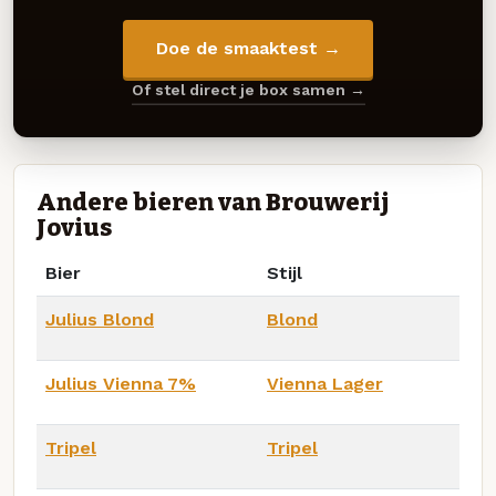
Doe de smaaktest →
Of stel direct je box samen →
Andere bieren van Brouwerij
Jovius
Bier
Stijl
Julius Blond
Blond
Julius Vienna 7%
Vienna Lager
Tripel
Tripel