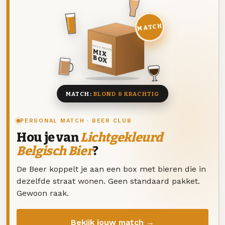
MATCH
DEZE MAAND
MIX
BOX
8 BIEREN
MATCH:
BLOND & KRACHTIG
PERSONAL MATCH · BEER CLUB
Hou je van
Lichtgekleurd
Belgisch Bier
?
De Beer koppelt je aan een box met bieren die in
dezelfde straat wonen. Geen standaard pakket.
Gewoon raak.
Bekijk jouw match →