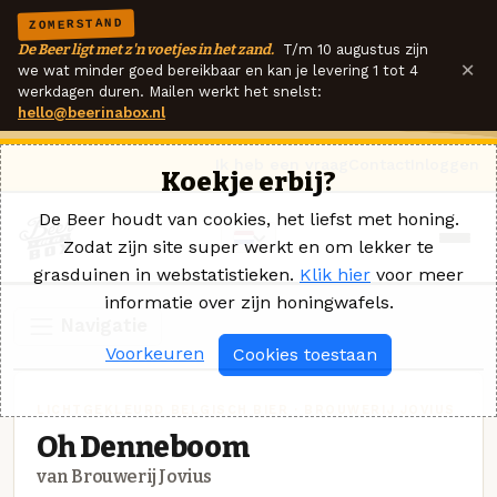
ZOMERSTAND
De Beer ligt met z'n voetjes in het zand.
T/m 10 augustus zijn
×
we wat minder goed bereikbaar en kan je levering 1 tot 4
werkdagen duren. Mailen werkt het snelst:
hello@beerinabox.nl
Ik heb een vraag
Contact
Inloggen
Koekje erbij?
De Beer houdt van cookies, het liefst met honing.
Zodat zijn site super werkt en om lekker te
grasduinen in webstatistieken.
Klik hier
voor meer
informatie over zijn honingwafels.
Navigatie
Voorkeuren
Cookies toestaan
LICHTGEKLEURD BELGISCH BIER · BROUWERIJ JOVIUS
Oh Denneboom
van Brouwerij Jovius