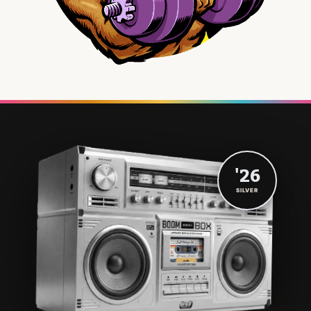
'26
SILVER