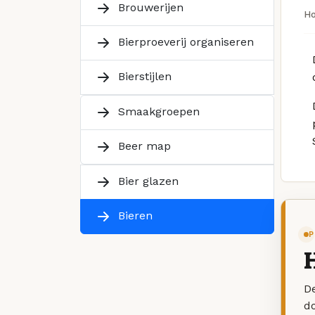
Brouwerijen
H
Bierproeverij organiseren
Bierstijlen
Smaakgroepen
Beer map
Bier glazen
Bieren
P
H
De
d