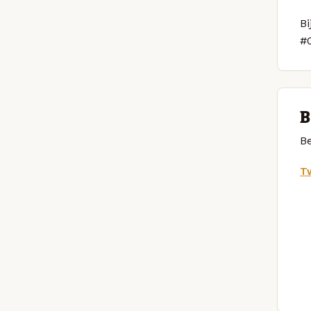
Bi
#
B
Be
Tw