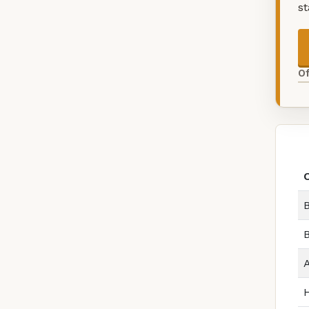
s
O
B