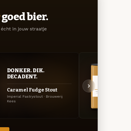
goed bier.
écht in jouw straatje
DONKER. DIK.
VER
DECADENT.
UIT
Caramel Fudge Stout
Hazy
Imperial Pastrystout · Brouwerij
Specia
Kees