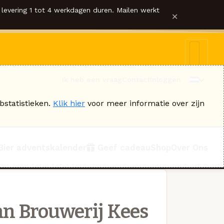
levering 1 tot 4 werkdagen duren. Mailen werkt
×
Ik heb een vraag
Contact
Inloggen
bstatistieken.
Klik hier
voor meer informatie over zijn
Bier adventskalender
Geef cadeau
Shop
Over Ons
n Brouwerij Kees