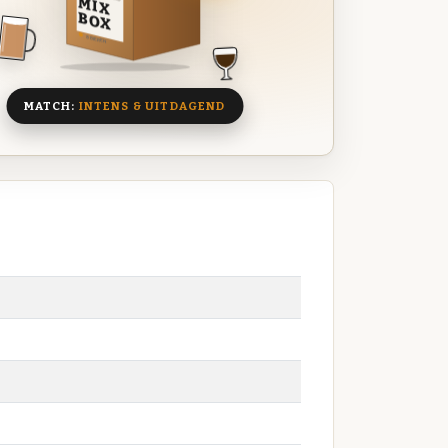
MIX
BOX
8 BIEREN
MATCH:
INTENS & UITDAGEND