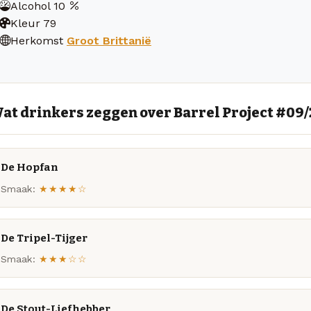
Alcohol
10
Kleur
79
Herkomst
Groot Brittanië
at drinkers zeggen over Barrel Project #09
De Hopfan
Smaak:
★★★★☆
De Tripel-Tijger
Smaak:
★★★☆☆
De Stout-Liefhebber