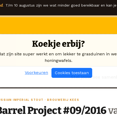
d.
T/m 10 augustus zijn we wat minder goed bereikbaar en kan je 
Koekje erbij?
dat zijn site super werkt en om lekker te grasduinen in we
honingwafels.
Voorkeuren
Cookies toestaan
Stel jouw box samen
USSIAN IMPERIAL STOUT · BROUWERIJ KEES
Barrel Project #09/2016
va