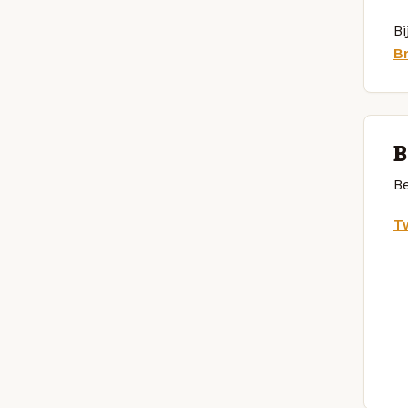
Bi
B
B
Be
Tw