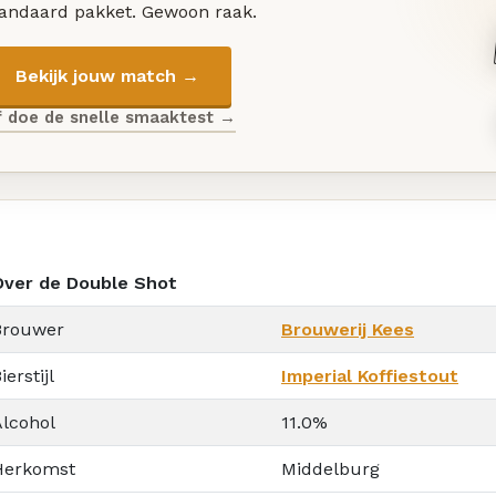
tandaard pakket. Gewoon raak.
Bekijk jouw match →
f doe de snelle smaaktest →
Over de Double Shot
Brouwer
Brouwerij Kees
ierstijl
Imperial Koffiestout
Alcohol
11.0%
Herkomst
Middelburg