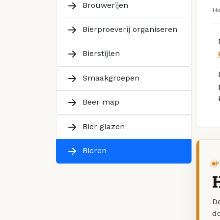
Brouwerijen
H
Bierproeverij organiseren
Bierstijlen
Smaakgroepen
Beer map
Bier glazen
Bieren
P
H
De
d