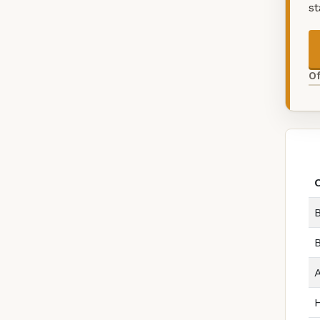
s
O
B