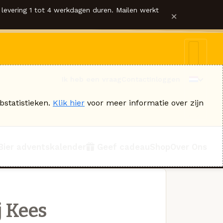
levering 1 tot 4 werkdagen duren. Mailen werkt
×
Ik heb een vraag
Contact
Inloggen
bstatistieken.
Klik hier
voor meer informatie over zijn
Bier adventskalender
Geef cadeau
Shop
Over Ons
j Kees