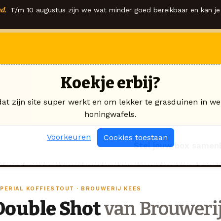
d.
T/m 10 augustus zijn we wat minder goed bereikbaar en kan je 
Koekje erbij?
dat zijn site super werkt en om lekker te grasduinen in we
honingwafels.
Voorkeuren
Cookies toestaan
Stel jouw box samen
MPERIAL KOFFIESTOUT · BROUWERIJ KEES
Double Shot
van Brouweri