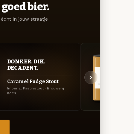
goed bier.
écht in jouw straatje
DONKER. DIK.
VER
DECADENT.
UIT
Caramel Fudge Stout
Hazy
Imperial Pastrystout · Brouwerij
Specia
Kees
→