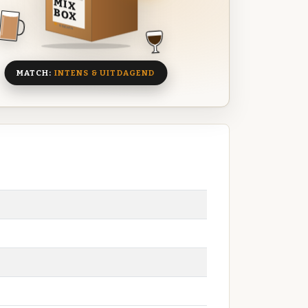
MIX
BOX
8 BIEREN
MATCH:
INTENS & UITDAGEND