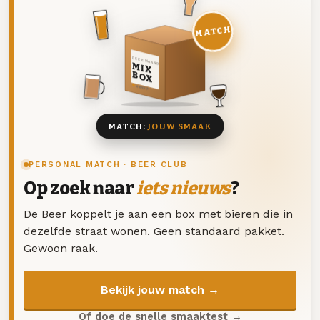
MATCH
DEZE MAAND
MIX
BOX
8 BIEREN
MATCH:
JOUW SMAAK
PERSONAL MATCH · BEER CLUB
Op zoek naar
iets nieuws
?
De Beer koppelt je aan een box met bieren die in
dezelfde straat wonen. Geen standaard pakket.
Gewoon raak.
Bekijk jouw match →
Of doe de snelle smaaktest →