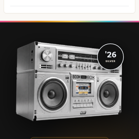
'26
SILVER