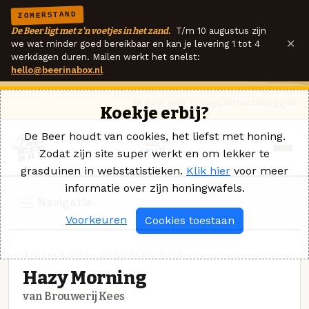
ZOMERSTAND
De Beer ligt met z'n voetjes in het zand.
T/m 10 augustus zijn
×
we wat minder goed bereikbaar en kan je levering 1 tot 4
werkdagen duren. Mailen werkt het snelst:
hello@beerinabox.nl
Ik heb een vraag
Contact
Inloggen
Koekje erbij?
De Beer houdt van cookies, het liefst met honing.
Zodat zijn site super werkt en om lekker te
grasduinen in webstatistieken.
Klik hier
voor meer
informatie over zijn honingwafels.
Navigatie
Voorkeuren
Cookies toestaan
SPECIAALBIER · BROUWERIJ KEES
Hazy Morning
van Brouwerij Kees