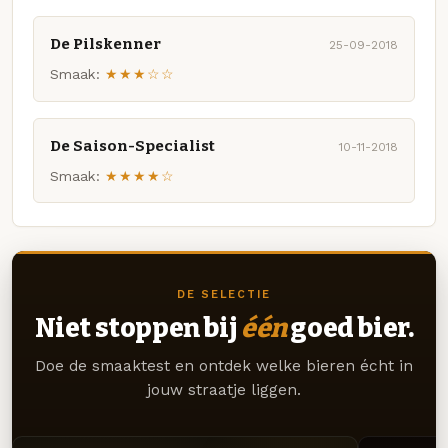
De Pilskenner
25-09-2018
Smaak:
★★★☆☆
De Saison-Specialist
10-11-2018
Smaak:
★★★★☆
DE SELECTIE
Niet stoppen bij
één
goed bier.
Doe de smaaktest en ontdek welke bieren écht in
jouw straatje liggen.