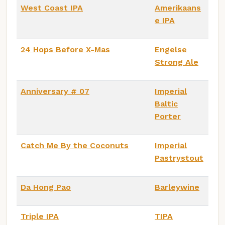
West Coast IPA
Amerikaans
e IPA
24 Hops Before X-Mas
Engelse
Strong Ale
Anniversary # 07
Imperial
Baltic
Porter
Catch Me By the Coconuts
Imperial
Pastrystout
Da Hong Pao
Barleywine
Triple IPA
TIPA