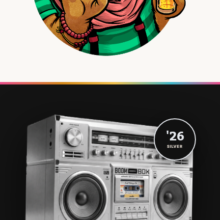
'26
SILVER