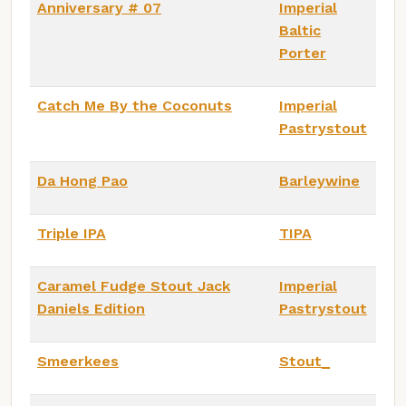
Anniversary # 07
Imperial
Baltic
Porter
Catch Me By the Coconuts
Imperial
Pastrystout
Da Hong Pao
Barleywine
Triple IPA
TIPA
Caramel Fudge Stout Jack
Imperial
Daniels Edition
Pastrystout
Smeerkees
Stout_