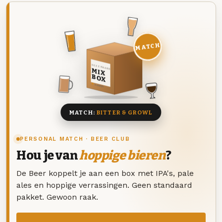
MATCH
DEZE MAAND
MIX
BOX
8 BIEREN
MATCH:
BITTER & GROWL
PERSONAL MATCH · BEER CLUB
Hou je van
hoppige bieren
?
De Beer koppelt je aan een box met IPA's, pale
ales en hoppige verrassingen. Geen standaard
pakket. Gewoon raak.