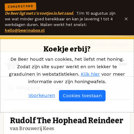
ZOMERSTAND
De Beer ligt met z'n voetjes in het zand.
T/m 10 augustus zijn
×
we wat minder goed bereikbaar en kan je levering 1 tot 4
werkdagen duren. Mailen werkt het snelst:
hello@beerinabox.nl
Ik heb een vraag
Contact
Inloggen
Koekje erbij?
De Beer houdt van cookies, het liefst met honing.
Zodat zijn site super werkt en om lekker te
grasduinen in webstatistieken.
Klik hier
voor meer
informatie over zijn honingwafels.
Navigatie
Voorkeuren
Cookies toestaan
AMERIKAANSE IPA · BROUWERIJ KEES
Rudolf The Hophead Reindeer
van Brouwerij Kees