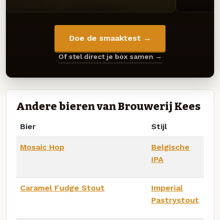
Doe de smaaktest →
Of stel direct je box samen →
Andere bieren van Brouwerij Kees
Bier
Stijl
Mosaic Hop
Belgische
IPA
Caramel Fudge Stout
Imperial
Pastrystout