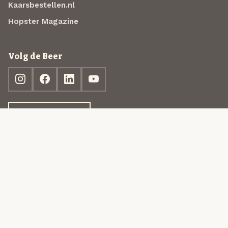
Kaarsbestellen.nl
Hopster Magazine
Volg de Beer
Ontdek jouw box
© 2013-2026 Beer in a Box BV