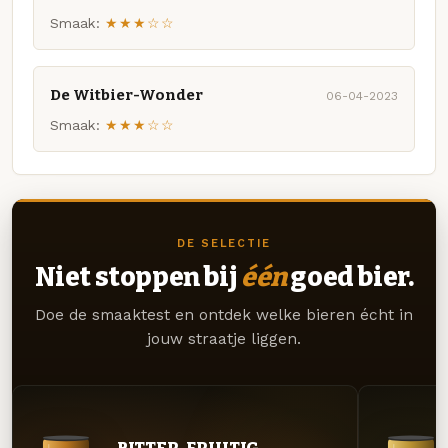
Smaak:
★★★☆☆
De Witbier-Wonder
06-04-2023
Smaak:
★★★☆☆
DE SELECTIE
Niet stoppen bij
één
goed bier.
Doe de smaaktest en ontdek welke bieren écht in
jouw straatje liggen.
BITTER. FRUITIG.