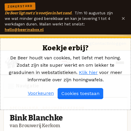
ZOMERSTAND
De Beer ligt met z'n voetjes in het zand.
T/m 10 augustus zijn
×
we wat minder goed bereikbaar en kan je levering 1 tot 4
werkdagen duren. Mailen werkt het snelst:
hello@beerinabox.nl
Ik heb een vraag
Contact
Inloggen
Koekje erbij?
De Beer houdt van cookies, het liefst met honing.
Zodat zijn site super werkt en om lekker te
grasduinen in webstatistieken.
Klik hier
voor meer
informatie over zijn honingwafels.
Navigatie
Voorkeuren
Cookies toestaan
SPECIAALBIER · BROUWERIJ KERKOM
Bink Blanchke
van Brouwerij Kerkom