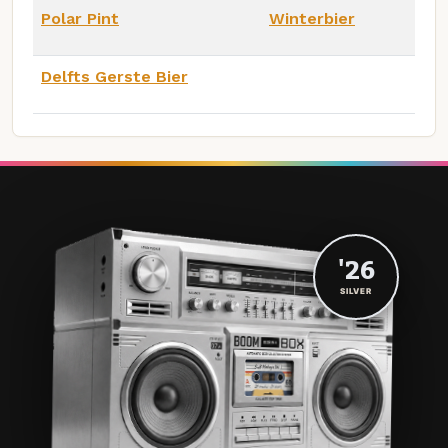
Polar Pint
Winterbier
Delfts Gerste Bier
'26
SILVER