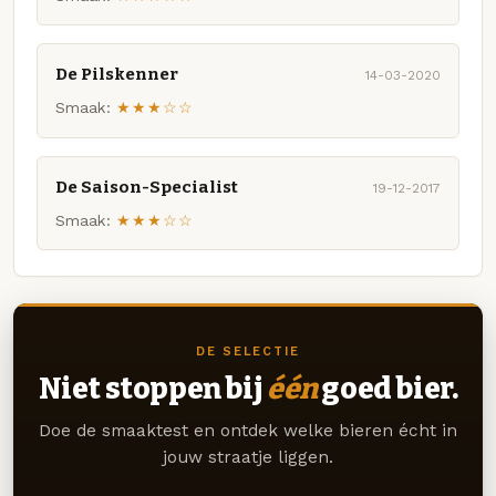
De Pilskenner
14-03-2020
Smaak:
★★★☆☆
De Saison-Specialist
19-12-2017
Smaak:
★★★☆☆
DE SELECTIE
Niet stoppen bij
één
goed bier.
Doe de smaaktest en ontdek welke bieren écht in
jouw straatje liggen.