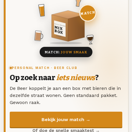
MATCH
DEZE MAAND
MIX
BOX
8 BIEREN
MATCH:
JOUW SMAAK
PERSONAL MATCH · BEER CLUB
Op zoek naar
iets nieuws
?
De Beer koppelt je aan een box met bieren die in
dezelfde straat wonen. Geen standaard pakket.
Gewoon raak.
Bekijk jouw match →
Of doe de snelle smaaktest →