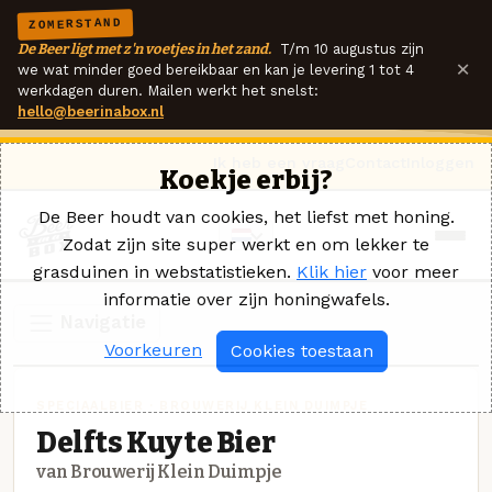
ZOMERSTAND
De Beer ligt met z'n voetjes in het zand.
T/m 10 augustus zijn
×
we wat minder goed bereikbaar en kan je levering 1 tot 4
werkdagen duren. Mailen werkt het snelst:
hello@beerinabox.nl
Ik heb een vraag
Contact
Inloggen
Koekje erbij?
De Beer houdt van cookies, het liefst met honing.
Zodat zijn site super werkt en om lekker te
grasduinen in webstatistieken.
Klik hier
voor meer
informatie over zijn honingwafels.
Navigatie
Voorkeuren
Cookies toestaan
SPECIAALBIER · BROUWERIJ KLEIN DUIMPJE
Delfts Kuyte Bier
van Brouwerij Klein Duimpje