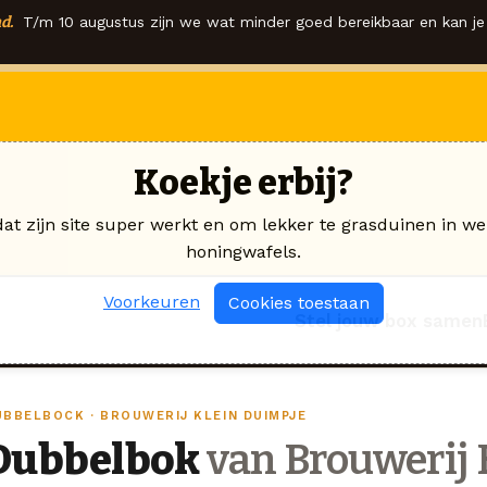
d.
T/m 10 augustus zijn we wat minder goed bereikbaar en kan je 
Koekje erbij?
dat zijn site super werkt en om lekker te grasduinen in we
honingwafels.
Voorkeuren
Cookies toestaan
Stel jouw box samen
UBBELBOCK · BROUWERIJ KLEIN DUIMPJE
Dubbelbok
van Brouwerij 