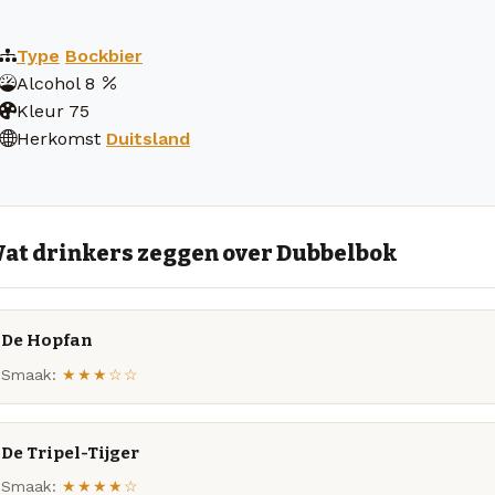
Type
Bockbier
Alcohol
8
Kleur
75
Herkomst
Duitsland
at drinkers zeggen over Dubbelbok
De Hopfan
Smaak:
★★★☆☆
De Tripel-Tijger
Smaak:
★★★★☆