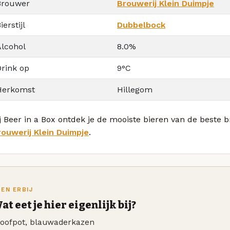
Brouwer
Brouwerij Klein Duimpje
ierstijl
Dubbelbock
Alcohol
8.0%
Drink op
9°C
Herkomst
Hillegom
j Beer in a Box ontdek je de mooiste bieren van de beste
rouwerij Klein Duimpje
.
TEN ERBIJ
at eet je hier eigenlijk bij?
toofpot, blauwaderkazen