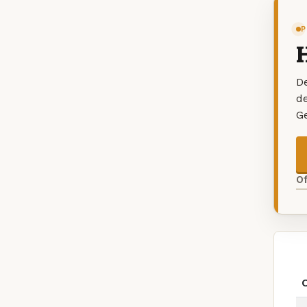
P
De
d
G
O