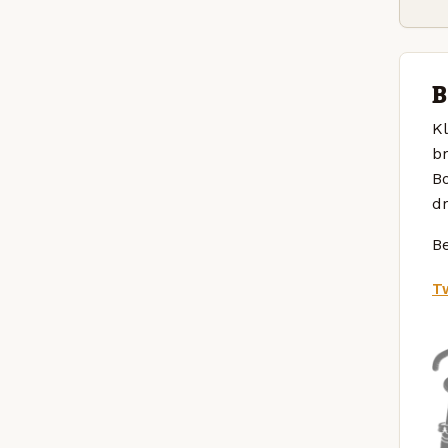
B
Kl
br
B
dr
Be
Tw