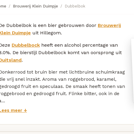
ome
Brouwerij Klein Duimpje
Dubbelbok
De Dubbelbok is een bier gebrouwen door
Brouwerij
Klein Duimpje
uit Hillegom.
Deze
Dubbelbock
heeft een alcohol percentage van
8.0%. De bierstijl Dubbelbock komt van oorsprong uit
Duitsland
.
Donkerrood tot bruin bier met lichtbruine schuimkraag
die vrij snel inzakt. Aroma van roggebrood, karamel,
gedroogd fruit en speculaas. De smaak heeft tonen van
roggebrood en gedroogd fruit. Flinke bitter, ook in de
a...
Lees meer ↓