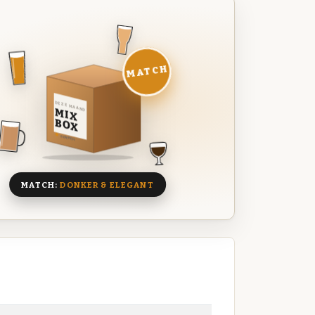
MATCH
DEZE MAAND
MIX
BOX
8 BIEREN
MATCH:
DONKER & ELEGANT