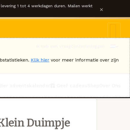
levering 1 tot 4 werkdagen duren. Mailen werkt
×
Ik heb een vraag
Contact
Inloggen
bstatistieken.
Klik hier
voor meer informatie over zijn
Bier adventskalender
Geef cadeau
Shop
Over Ons
Klein Duimpje