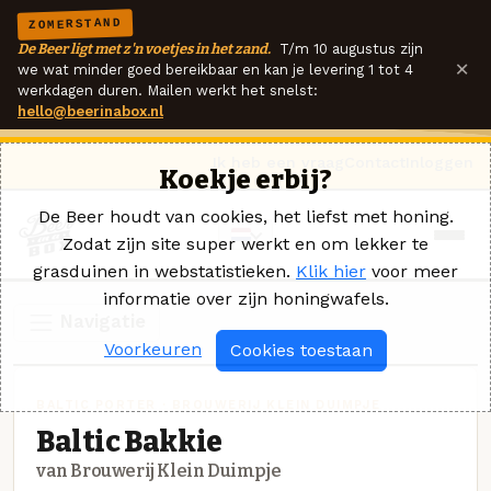
ZOMERSTAND
De Beer ligt met z'n voetjes in het zand.
T/m 10 augustus zijn
×
we wat minder goed bereikbaar en kan je levering 1 tot 4
werkdagen duren. Mailen werkt het snelst:
hello@beerinabox.nl
Ik heb een vraag
Contact
Inloggen
Koekje erbij?
De Beer houdt van cookies, het liefst met honing.
Zodat zijn site super werkt en om lekker te
grasduinen in webstatistieken.
Klik hier
voor meer
informatie over zijn honingwafels.
Navigatie
Voorkeuren
Cookies toestaan
BALTIC PORTER · BROUWERIJ KLEIN DUIMPJE
Baltic Bakkie
van Brouwerij Klein Duimpje