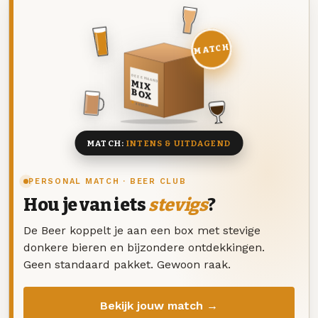
MATCH
DEZE MAAND
MIX
BOX
8 BIEREN
MATCH:
INTENS & UITDAGEND
PERSONAL MATCH · BEER CLUB
Hou je van iets
stevigs
?
De Beer koppelt je aan een box met stevige
donkere bieren en bijzondere ontdekkingen.
Geen standaard pakket. Gewoon raak.
Bekijk jouw match →