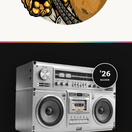
'26
SILVER