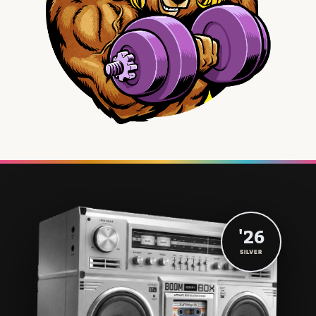
'26
SILVER