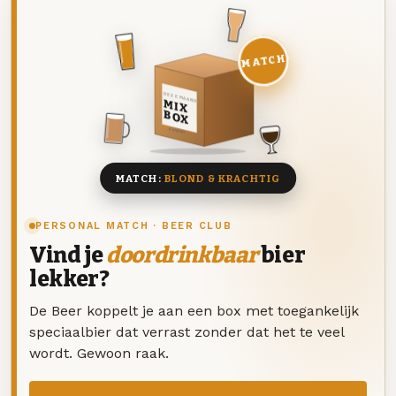
MATCH
DEZE MAAND
MIX
BOX
8 BIEREN
MATCH:
BLOND & KRACHTIG
PERSONAL MATCH · BEER CLUB
Vind je
doordrinkbaar
bier
lekker?
De Beer koppelt je aan een box met toegankelijk
speciaalbier dat verrast zonder dat het te veel
wordt. Gewoon raak.