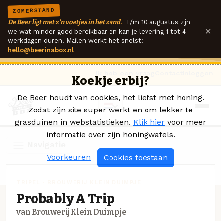
ZOMERSTAND
De Beer ligt met z'n voetjes in het zand.
T/m 10 augustus zijn
×
we wat minder goed bereikbaar en kan je levering 1 tot 4
werkdagen duren. Mailen werkt het snelst:
hello@beerinabox.nl
Ik heb een vraag
Contact
Inloggen
Koekje erbij?
De Beer houdt van cookies, het liefst met honing.
Zodat zijn site super werkt en om lekker te
grasduinen in webstatistieken.
Klik hier
voor meer
informatie over zijn honingwafels.
Navigatie
Voorkeuren
Cookies toestaan
TRIPEL · BROUWERIJ KLEIN DUIMPJE
Probably A Trip
van Brouwerij Klein Duimpje