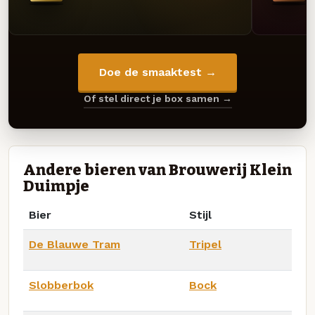
Doe de smaaktest →
Of stel direct je box samen →
Andere bieren van Brouwerij Klein
Duimpje
Bier
Stijl
De Blauwe Tram
Tripel
Slobberbok
Bock