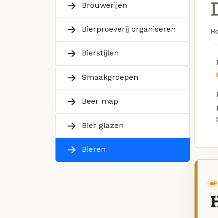
Brouwerijen
Bierproeverij organiseren
H
Bierstijlen
Smaakgroepen
Beer map
Bier glazen
Bieren
P
H