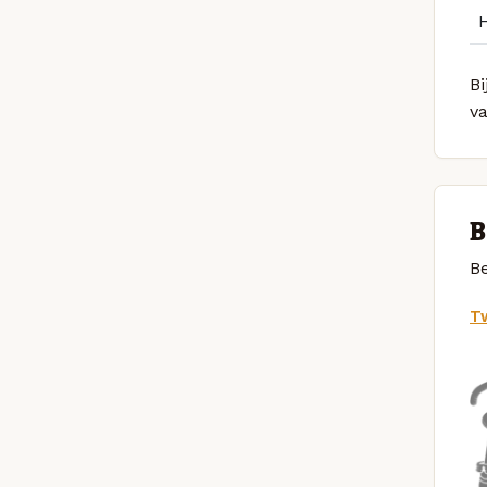
Bi
v
B
Be
Tw