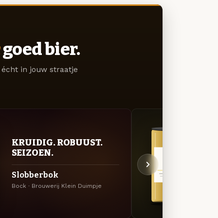
goed bier.
écht in jouw straatje
KRUIDIG. ROBUUST.
GOU
SEIZOEN.
ZAC
Slobberbok
Gage
Bock · Brouwerij Klein Duimpje
Tripel