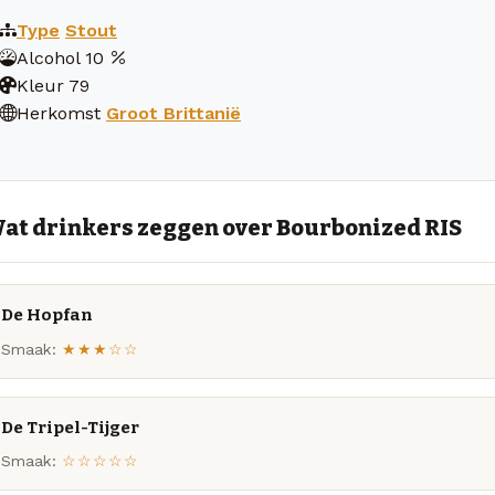
Type
Stout
Alcohol
10
Kleur
79
Herkomst
Groot Brittanië
at drinkers zeggen over Bourbonized RIS
De Hopfan
Smaak:
★★★☆☆
De Tripel-Tijger
Smaak:
☆☆☆☆☆