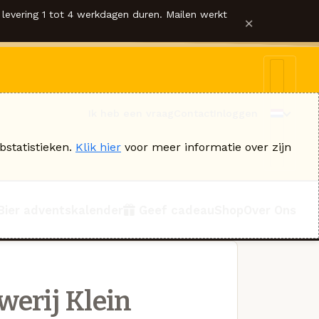
levering 1 tot 4 werkdagen duren. Mailen werkt
×
Ik heb een vraag
Contact
Inloggen
bstatistieken.
Klik hier
voor meer informatie over zijn
Bier adventskalender
Geef cadeau
Shop
Over Ons
werij Klein