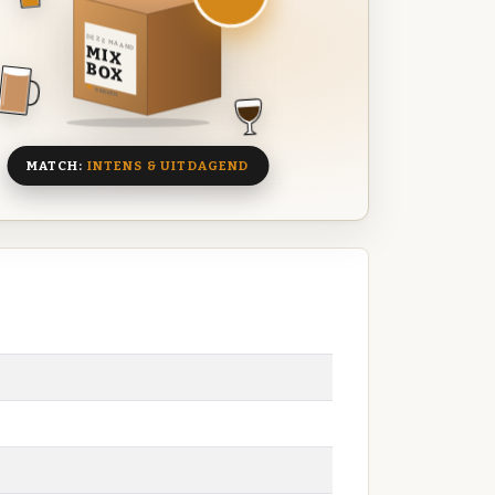
DEZE MAAND
MIX
BOX
8 BIEREN
MATCH:
INTENS & UITDAGEND