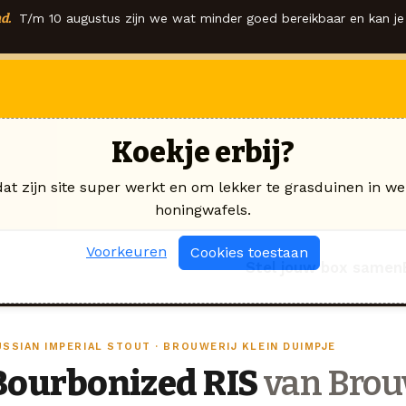
d.
T/m 10 augustus zijn we wat minder goed bereikbaar en kan je 
Koekje erbij?
dat zijn site super werkt en om lekker te grasduinen in we
honingwafels.
Voorkeuren
Cookies toestaan
Stel jouw box samen
USSIAN IMPERIAL STOUT · BROUWERIJ KLEIN DUIMPJE
Bourbonized RIS
van Brou