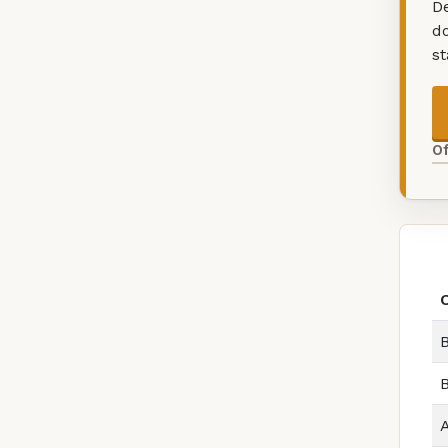
De
d
s
O
B