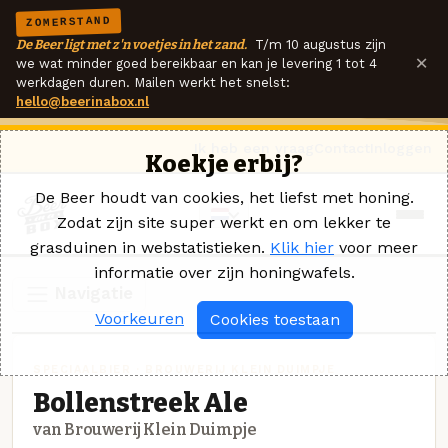
ZOMERSTAND
De Beer ligt met z'n voetjes in het zand.
T/m 10 augustus zijn
×
we wat minder goed bereikbaar en kan je levering 1 tot 4
werkdagen duren. Mailen werkt het snelst:
hello@beerinabox.nl
Ik heb een vraag
Contact
Inloggen
Koekje erbij?
De Beer houdt van cookies, het liefst met honing.
Zodat zijn site super werkt en om lekker te
grasduinen in webstatistieken.
Klik hier
voor meer
informatie over zijn honingwafels.
Navigatie
Voorkeuren
Cookies toestaan
SPECIAALBIER · BROUWERIJ KLEIN DUIMPJE
Bollenstreek Ale
van Brouwerij Klein Duimpje