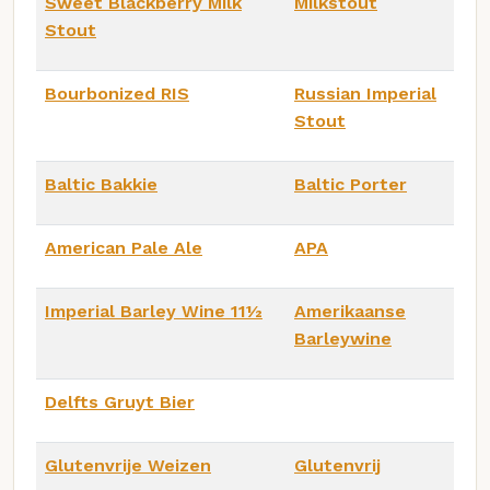
Sweet Blackberry Milk
Milkstout
Stout
Bourbonized RIS
Russian Imperial
Stout
Baltic Bakkie
Baltic Porter
American Pale Ale
APA
Imperial Barley Wine 11½
Amerikaanse
Barleywine
Delfts Gruyt Bier
Glutenvrije Weizen
Glutenvrij