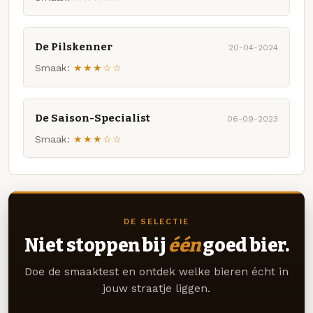
De Pilskenner
20-04-2024
Smaak:
★★★☆☆
De Saison-Specialist
06-09-2023
Smaak:
★★★☆☆
DE SELECTIE
Niet stoppen bij
één
goed bier.
Doe de smaaktest en ontdek welke bieren écht in
jouw straatje liggen.