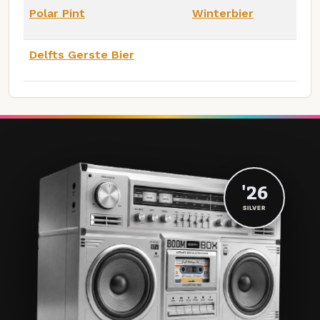
Polar Pint
Winterbier
Delfts Gerste Bier
'26
SILVER