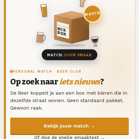
MATCH
DEZE MAAND
MIX
BOX
8 BIEREN
MATCH:
JOUW SMAAK
PERSONAL MATCH · BEER CLUB
Op zoek naar
iets nieuws
?
De Beer koppelt je aan een box met bieren die in
dezelfde straat wonen. Geen standaard pakket.
Gewoon raak.
Bekijk jouw match →
Of doe de snelle smaaktest →