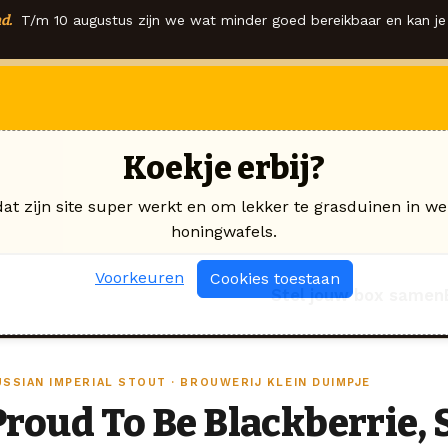
d.
T/m 10 augustus zijn we wat minder goed bereikbaar en kan je 
Koekje erbij?
dat zijn site super werkt en om lekker te grasduinen in we
honingwafels.
Voorkeuren
Cookies toestaan
Stel jouw box samen
USSIAN IMPERIAL STOUT · BROUWERIJ KLEIN DUIMPJE
Proud To Be Blackberrie, 