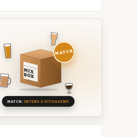
MATCH
DEZE MAAND
MIX
BOX
8 BIEREN
MATCH:
INTENS & UITDAGEND