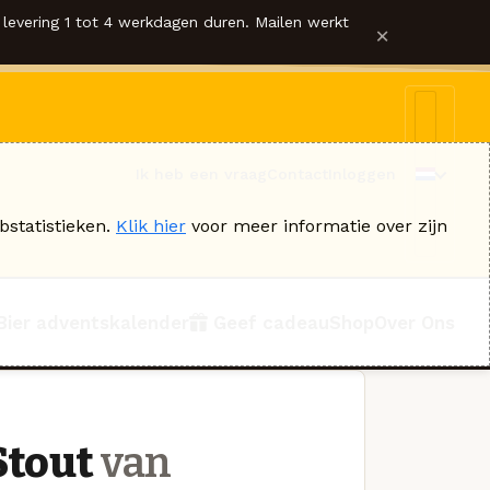
levering 1 tot 4 werkdagen duren. Mailen werkt
×
Ik heb een vraag
Contact
Inloggen
bstatistieken.
Klik hier
voor meer informatie over zijn
Bier adventskalender
Geef cadeau
Shop
Over Ons
Stout
van