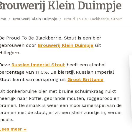
Brouwerij Klein Duimpje
ome
Brouwerij Klein Duimpje
Proud To Be Blackberrie, Stout
De Proud To Be Blackberrie, Stout is een bier
gebrouwen door
Brouwerij Klein Duimpje
uit
Hillegom.
Deze
Russian Imperial Stout
heeft een alcohol
percentage van 11.0%. De bierstijl Russian Imperial
Stout komt van oorsprong uit
Groot Brittanië
.
Dit donkerbruine bier met bruine schuimkraag ruikt
heerlijk naar koffie, gebrande mouten, roggebrood en
bramen. De smaak is weer een mooi samenspel van de
bramen met de stout, er zit een klein zuurtje in, verder
mooie...
Lees meer ↓