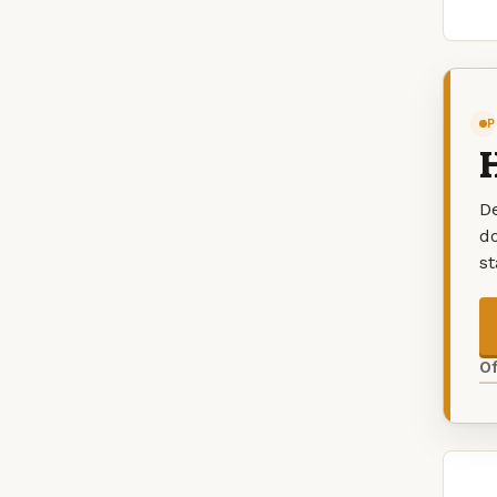
P
H
De
d
s
O