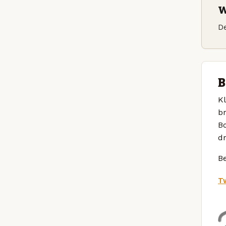
W
De
B
Kl
br
B
dr
Be
Tw