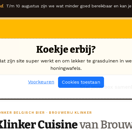
d.
T/m 10 augustus zijn we wat minder goed bereikbaar en kan je 
Koekje erbij?
dat zijn site super werkt en om lekker te grasduinen in we
honingwafels.
Voorkeuren
Cookies toestaan
Stel jouw box samen
ONKER BELGISCH BIER · BROUWERIJ KLINKER
Klinker Cuisine
van Brouwe