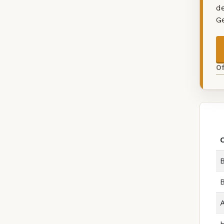
d
G
O
B