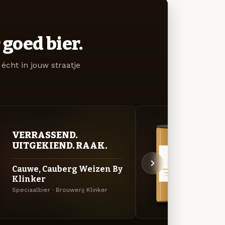
goed bier.
écht in jouw straatje
VERRASSEND.
VER
UITGEKIEND. RAAK.
UIT
Cauwe, Cauberg Weizen By
Mest
Klinker
Specia
Speciaalbier · Brouwerij Klinker