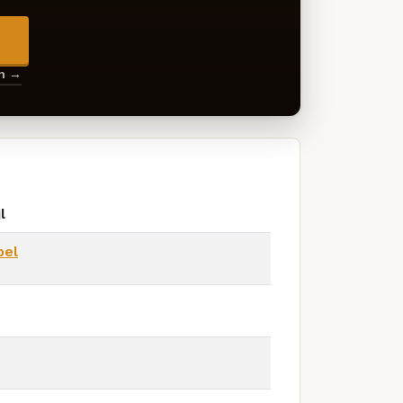
→
en →
l
pel