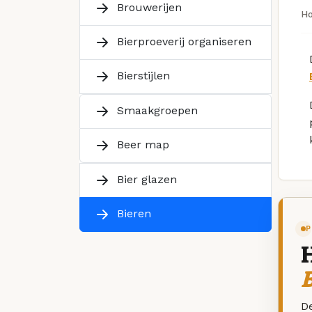
Brouwerijen
H
Bierproeverij organiseren
Bierstijlen
Smaakgroepen
Beer map
Bier glazen
Bieren
P
B
De