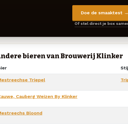
Doe de smaaktest 
Of stel direct je box sam
ndere bieren van Brouwerij Klinker
ier
Stij
Mestreechse Triepel
Tri
Cauwe, Cauberg Weizen By Klinker
Mestreechs Bloond