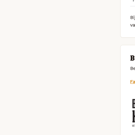
Bi
v
B
Be
F