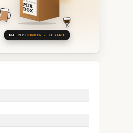
DEZE MAAND
MIX
BOX
8 BIEREN
MATCH:
DONKER & ELEGANT