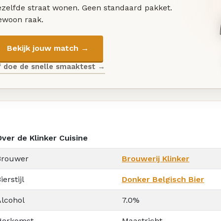
ezelfde straat wonen. Geen standaard pakket.
ewoon raak.
Bekijk jouw match →
f doe de snelle smaaktest →
Over de Klinker Cuisine
Brouwer
Brouwerij Klinker
ierstijl
Donker Belgisch Bier
Alcohol
7.0%
Herkomst
Maastricht