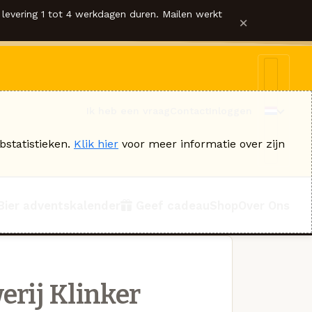
levering 1 tot 4 werkdagen duren. Mailen werkt
×
Ik heb een vraag
Contact
Inloggen
bstatistieken.
Klik hier
voor meer informatie over zijn
Bier adventskalender
Geef cadeau
Shop
Over Ons
rij Klinker