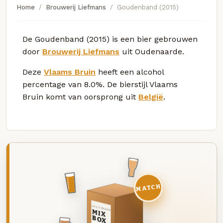
Home
Brouwerij Liefmans
Goudenband (2015)
De Goudenband (2015) is een bier gebrouwen
door
Brouwerij Liefmans
uit Oudenaarde.
Deze
Vlaams Bruin
heeft een alcohol
percentage van 8.0%. De bierstijl Vlaams
Bruin komt van oorsprong uit
België
.
MATCH
DEZE MAAND
MIX
BOX