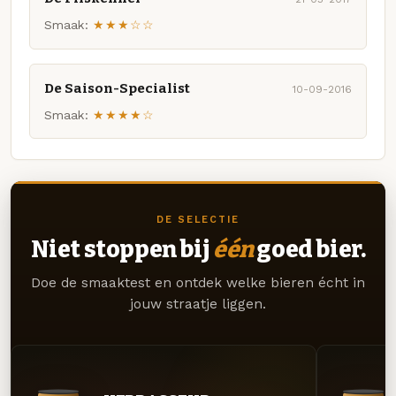
Smaak:
★★★☆☆
De Saison-Specialist
10-09-2016
Smaak:
★★★★☆
DE SELECTIE
Niet stoppen bij
één
goed bier.
Doe de smaaktest en ontdek welke bieren écht in
jouw straatje liggen.