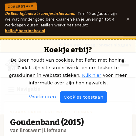
ZOMERSTAND
De Beer ligt met z'n voetjes in het zand.
T/m 10 augustus zijn
×
we wat minder goed bereikbaar en kan je levering 1 tot 4
werkdagen duren. Mailen werkt het snelst:
hello@beerinabox.nl
Ik heb een vraag
Contact
Inloggen
Koekje erbij?
De Beer houdt van cookies, het liefst met honing.
Zodat zijn site super werkt en om lekker te
grasduinen in webstatistieken.
Klik hier
voor meer
informatie over zijn honingwafels.
Navigatie
Voorkeuren
Cookies toestaan
VLAAMS BRUIN · BROUWERIJ LIEFMANS
Goudenband (2015)
van Brouwerij Liefmans