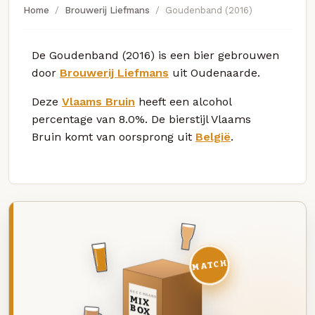
Home
Brouwerij Liefmans
Goudenband (2016)
De Goudenband (2016) is een bier gebrouwen
door
Brouwerij Liefmans
uit Oudenaarde.
Deze
Vlaams Bruin
heeft een alcohol
percentage van 8.0%. De bierstijl Vlaams
Bruin komt van oorsprong uit
België
.
MATCH
DEZE MAAND
MIX
BOX