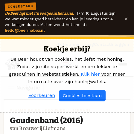
ZOMERSTAND
De Beer ligt met z'n voetjes in het zand.
T/m 10 augustus zijn
×
we wat minder goed bereikbaar en kan je levering 1 tot 4
werkdagen duren. Mailen werkt het snelst:
hello@beerinabox.nl
Ik heb een vraag
Contact
Inloggen
Koekje erbij?
De Beer houdt van cookies, het liefst met honing.
Zodat zijn site super werkt en om lekker te
grasduinen in webstatistieken.
Klik hier
voor meer
informatie over zijn honingwafels.
Navigatie
Voorkeuren
Cookies toestaan
VLAAMS BRUIN · BROUWERIJ LIEFMANS
Goudenband (2016)
van Brouwerij Liefmans