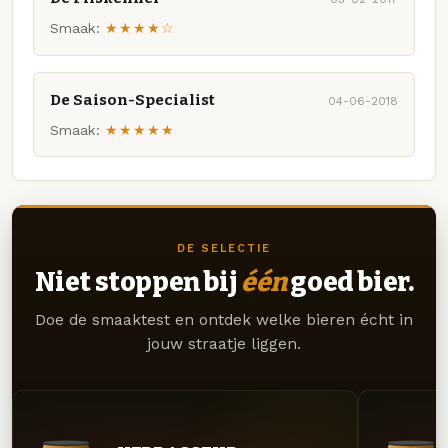
Smaak:
★★★★☆
De Saison-Specialist
04-06-2018
Smaak:
★★★★★
DE SELECTIE
Niet stoppen bij
één
goed bier.
Doe de smaaktest en ontdek welke bieren écht in
jouw straatje liggen.