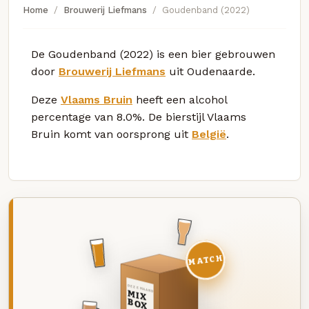
Home
Brouwerij Liefmans
Goudenband (2022)
De Goudenband (2022) is een bier gebrouwen
door
Brouwerij Liefmans
uit Oudenaarde.
Deze
Vlaams Bruin
heeft een alcohol
percentage van 8.0%. De bierstijl Vlaams
Bruin komt van oorsprong uit
België
.
MATCH
DEZE MAAND
MIX
BOX