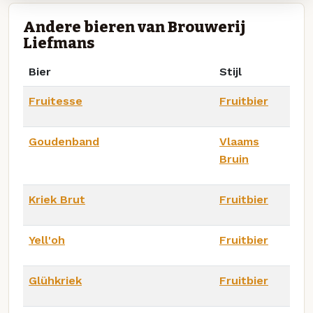
Andere bieren van Brouwerij
Liefmans
Bier
Stijl
Fruitesse
Fruitbier
Goudenband
Vlaams
Bruin
Kriek Brut
Fruitbier
Yell'oh
Fruitbier
Glühkriek
Fruitbier