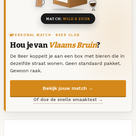
8 BIEREN
MATCH:
WILD & ZUUR
PERSONAL MATCH · BEER CLUB
Hou je van
Vlaams Bruin
?
De Beer koppelt je aan een box met bieren die in
dezelfde straat wonen. Geen standaard pakket.
Gewoon raak.
Bekijk jouw match →
Of doe de snelle smaaktest →