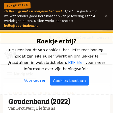
ZOMERSTAND
De Beer ligt met z'n voetjes in het zand.
T/m 10 augustus zijn
×
we wat minder goed bereikbaar en kan je levering 1 tot 4
werkdagen duren. Mailen werkt het snelst:
hello@beerinabox.nl
Ik heb een vraag
Contact
Inloggen
Koekje erbij?
De Beer houdt van cookies, het liefst met honing.
Zodat zijn site super werkt en om lekker te
grasduinen in webstatistieken.
Klik hier
voor meer
informatie over zijn honingwafels.
Navigatie
Voorkeuren
Cookies toestaan
VLAAMS BRUIN · BROUWERIJ LIEFMANS
Goudenband (2022)
van Brouwerij Liefmans