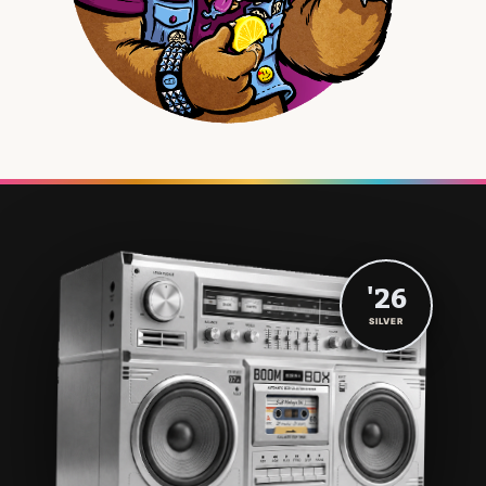
'26
SILVER