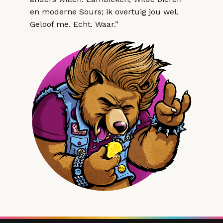
en moderne Sours; ik overtuig jou wel.
Geloof me. Echt. Waar.”