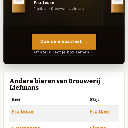
Fruitesse
Fruitbier · Brouwerij Liefmans
Doe de smaaktest →
Of stel direct je box samen →
Andere bieren van Brouwerij
Liefmans
Bier
Stijl
Fruitesse
Fruitbier
Goudenband
Vlaams