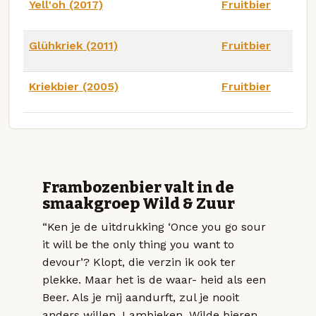
Yell'oh (2017)
Fruitbier
Glühkriek (2011)
Fruitbier
Kriekbier (2005)
Fruitbier
Frambozenbier valt in de
smaakgroep Wild & Zuur
“Ken je de uitdrukking ‘Once you go sour
it will be the only thing you want to
devour’? Klopt, die verzin ik ook ter
plekke. Maar het is de waar- heid als een
Beer. Als je mij aandurft, zul je nooit
anders willen. Lambieken, Wilde bieren