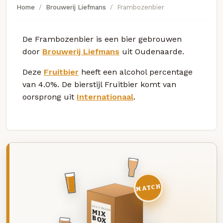
Home
Brouwerij Liefmans
Frambozenbier
De Frambozenbier is een bier gebrouwen
door
Brouwerij Liefmans
uit Oudenaarde.
Deze
Fruitbier
heeft een alcohol percentage
van 4.0%. De bierstijl Fruitbier komt van
oorsprong uit
Internationaal
.
MATCH
DEZE MAAND
MIX
BOX