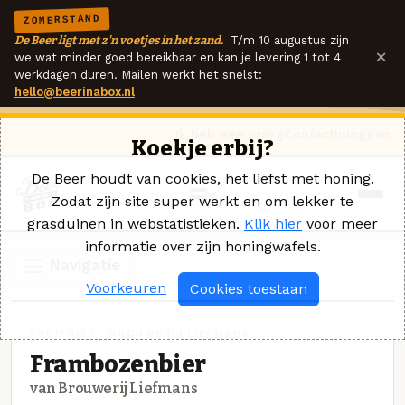
ZOMERSTAND
De Beer ligt met z'n voetjes in het zand.
T/m 10 augustus zijn
×
we wat minder goed bereikbaar en kan je levering 1 tot 4
werkdagen duren. Mailen werkt het snelst:
hello@beerinabox.nl
Ik heb een vraag
Contact
Inloggen
Koekje erbij?
De Beer houdt van cookies, het liefst met honing.
Zodat zijn site super werkt en om lekker te
grasduinen in webstatistieken.
Klik hier
voor meer
informatie over zijn honingwafels.
Navigatie
Voorkeuren
Cookies toestaan
FRUITBIER · BROUWERIJ LIEFMANS
Frambozenbier
van Brouwerij Liefmans