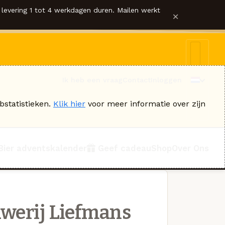
levering 1 tot 4 werkdagen duren. Mailen werkt
×
Ik heb een vraag
Contact
Inloggen
bstatistieken.
Klik hier
voor meer informatie over zijn
Bier adventskalender
Geef cadeau
Shop
Over Ons
werij Liefmans