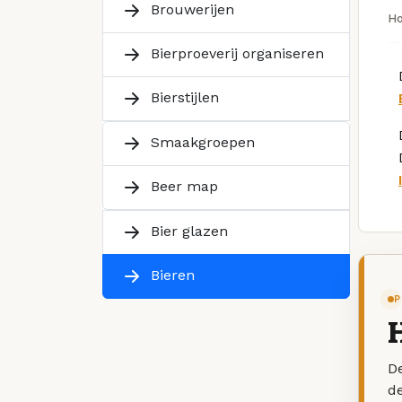
Brouwerijen
H
Bierproeverij organiseren
Bierstijlen
Smaakgroepen
Beer map
Bier glazen
Bieren
P
De
d