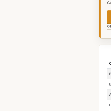
G
O
B