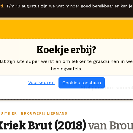
d.
T/m 10 augustus zijn we wat minder goed bereikbaar en kan je 
Koekje erbij?
dat zijn site super werkt en om lekker te grasduinen in we
honingwafels.
Voorkeuren
Cookies toestaan
Stel jouw box samen
RUITBIER · BROUWERIJ LIEFMANS
Kriek Brut (2018)
van Brou