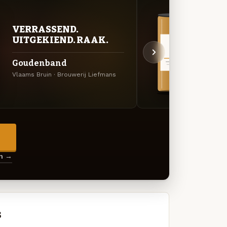
VERRASSEND.
VER
UITGEKIEND. RAAK.
UIT
Goudenband
Krie
Vlaams Bruin · Brouwerij Liefmans
Fruitb
→
en →
s