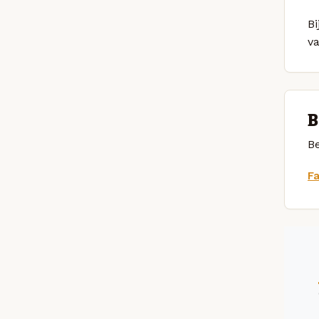
Bi
v
B
Be
F