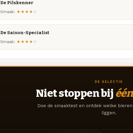
De Pilskenner
Smaak:
★★★★☆
De Saison-Specialist
Smaak:
★★★★☆
DE SELECTIE
Niet stoppen bij
één
Doe de smaaktest en ontdek welke bieren 
liggen.