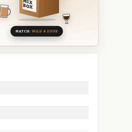
MIX
BOX
8 BIEREN
MATCH:
WILD & ZUUR