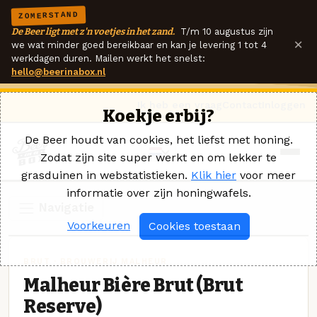
ZOMERSTAND
De Beer ligt met z'n voetjes in het zand.
T/m 10 augustus zijn
×
we wat minder goed bereikbaar en kan je levering 1 tot 4
werkdagen duren. Mailen werkt het snelst:
hello@beerinabox.nl
Ik heb een vraag
Contact
Inloggen
Koekje erbij?
De Beer houdt van cookies, het liefst met honing.
Zodat zijn site super werkt en om lekker te
grasduinen in webstatistieken.
Klik hier
voor meer
informatie over zijn honingwafels.
Navigatie
Voorkeuren
Cookies toestaan
BRUT · BROUWERIJ MALHEUR
Malheur Bière Brut (Brut
Reserve)