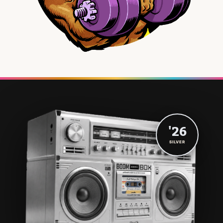
'26
SILVER