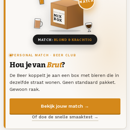
MATCH
DEZE MAAND
MIX
BOX
8 BIEREN
MATCH:
BLOND & KRACHTIG
PERSONAL MATCH · BEER CLUB
Hou je van
Brut
?
De Beer koppelt je aan een box met bieren die in
dezelfde straat wonen. Geen standaard pakket.
Gewoon raak.
Bekijk jouw match →
Of doe de snelle smaaktest →