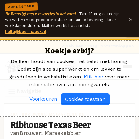
ZOMERSTAND
De Beer ligt met z'n voetjes in het zand.
T/m 10 augustus zijn
×
we wat minder goed bereikbaar en kan je levering 1 tot 4
werkdagen duren. Mailen werkt het snelst:
hello@beerinabox.nl
Ik heb een vraag
Contact
Inloggen
Koekje erbij?
De Beer houdt van cookies, het liefst met honing.
Zodat zijn site super werkt en om lekker te
grasduinen in webstatistieken.
Klik hier
voor meer
informatie over zijn honingwafels.
Navigatie
Voorkeuren
Cookies toestaan
APA · BROUWERIJ MARAAKELSBIER
Ribhouse Texas Beer
van Brouwerij Maraakelsbier