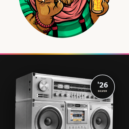
'26
SILVER