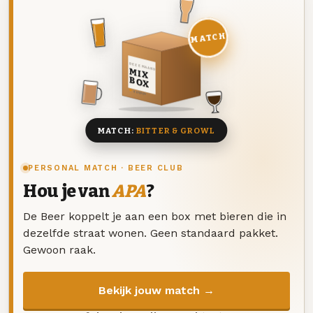
MATCH
DEZE MAAND
MIX
BOX
8 BIEREN
MATCH:
BITTER & GROWL
PERSONAL MATCH · BEER CLUB
Hou je van
APA
?
De Beer koppelt je aan een box met bieren die in
dezelfde straat wonen. Geen standaard pakket.
Gewoon raak.
Bekijk jouw match →