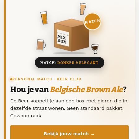
MATCH
DEZE MAAND
MIX
BOX
8 BIEREN
MATCH:
DONKER & ELEGANT
PERSONAL MATCH · BEER CLUB
Hou je van
Belgische Brown Ale
?
De Beer koppelt je aan een box met bieren die in
dezelfde straat wonen. Geen standaard pakket.
Gewoon raak.
Bekijk jouw match →