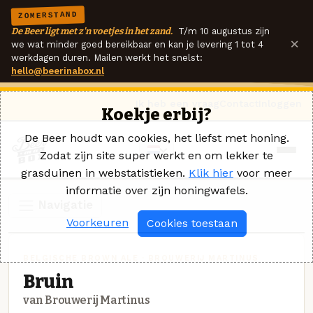
ZOMERSTAND
De Beer ligt met z'n voetjes in het zand.
T/m 10 augustus zijn
×
we wat minder goed bereikbaar en kan je levering 1 tot 4
werkdagen duren. Mailen werkt het snelst:
hello@beerinabox.nl
Ik heb een vraag
Contact
Inloggen
Koekje erbij?
De Beer houdt van cookies, het liefst met honing.
Zodat zijn site super werkt en om lekker te
grasduinen in webstatistieken.
Klik hier
voor meer
informatie over zijn honingwafels.
Navigatie
Voorkeuren
Cookies toestaan
BELGISCHE BROWN ALE · BROUWERIJ MARTINUS
Bruin
van Brouwerij Martinus