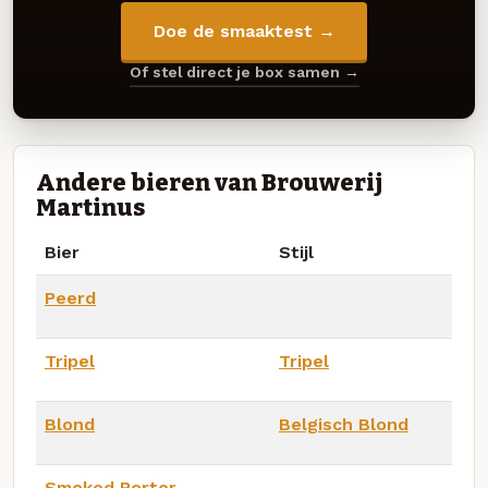
Doe de smaaktest →
Of stel direct je box samen →
Andere bieren van Brouwerij
Martinus
Bier
Stijl
Peerd
Tripel
Tripel
Blond
Belgisch Blond
Smoked Porter