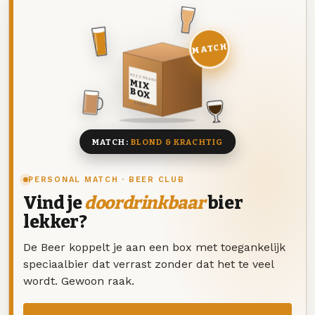
MATCH
DEZE MAAND
MIX
BOX
8 BIEREN
MATCH:
BLOND & KRACHTIG
PERSONAL MATCH · BEER CLUB
Vind je
doordrinkbaar
bier
lekker?
De Beer koppelt je aan een box met toegankelijk
speciaalbier dat verrast zonder dat het te veel
wordt. Gewoon raak.