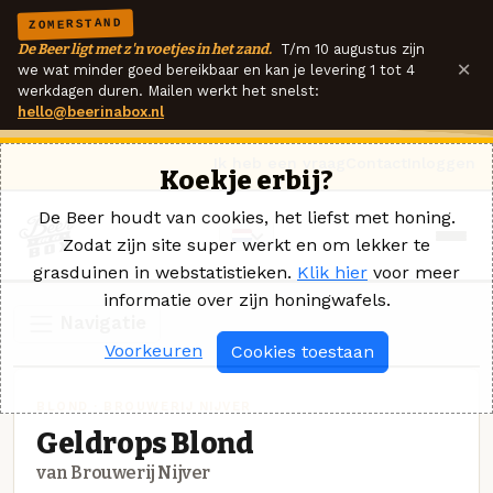
ZOMERSTAND
De Beer ligt met z'n voetjes in het zand.
T/m 10 augustus zijn
×
we wat minder goed bereikbaar en kan je levering 1 tot 4
werkdagen duren. Mailen werkt het snelst:
hello@beerinabox.nl
Ik heb een vraag
Contact
Inloggen
Koekje erbij?
De Beer houdt van cookies, het liefst met honing.
Zodat zijn site super werkt en om lekker te
grasduinen in webstatistieken.
Klik hier
voor meer
informatie over zijn honingwafels.
Navigatie
Voorkeuren
Cookies toestaan
BLOND · BROUWERIJ NIJVER
Geldrops Blond
van Brouwerij Nijver