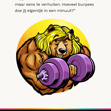
maar eens te verhullen. Hoeveel burpees
doe jij eigenlijk in een minuut?”