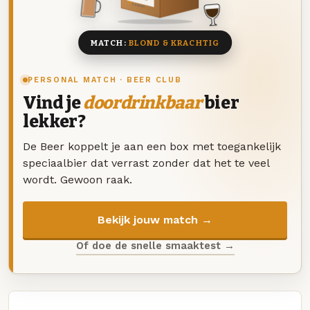
8 BIEREN
MATCH:
BLOND & KRACHTIG
PERSONAL MATCH · BEER CLUB
Vind je
doordrinkbaar
bier
lekker?
De Beer koppelt je aan een box met toegankelijk
speciaalbier dat verrast zonder dat het te veel
wordt. Gewoon raak.
Bekijk jouw match →
Of doe de snelle smaaktest →