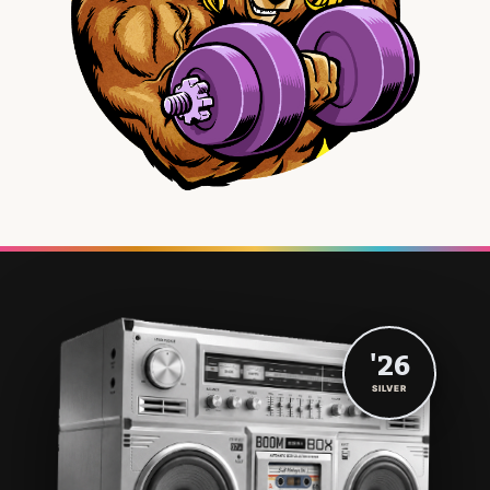
'26
SILVER