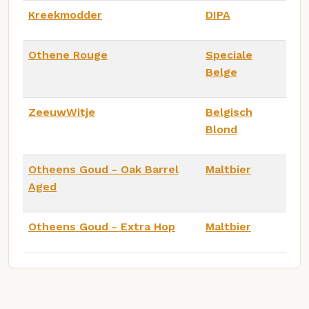
Kreekmodder
DIPA
Othene Rouge
Speciale
Belge
ZeeuwWitje
Belgisch
Blond
Otheens Goud - Oak Barrel
Maltbier
Aged
Otheens Goud - Extra Hop
Maltbier