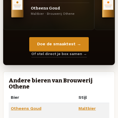
Otheens Goud
Maltbier · Brouwerij Othene
Doe de smaaktest →
Of stel direct je box samen →
Andere bieren van Brouwerij
Othene
Bier
Stijl
Otheens Goud
Maltbier