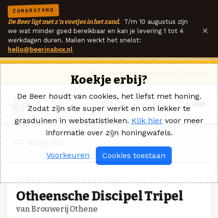
ZOMERSTAND
De Beer ligt met z'n voetjes in het zand.
T/m 10 augustus zijn
×
we wat minder goed bereikbaar en kan je levering 1 tot 4
werkdagen duren. Mailen werkt het snelst:
hello@beerinabox.nl
Ik heb een vraag
Contact
Inloggen
Koekje erbij?
De Beer houdt van cookies, het liefst met honing.
Zodat zijn site super werkt en om lekker te
grasduinen in webstatistieken.
Klik hier
voor meer
informatie over zijn honingwafels.
Navigatie
Voorkeuren
Cookies toestaan
TRIPEL · BROUWERIJ OTHENE
Otheensche Discipel Tripel
van Brouwerij Othene