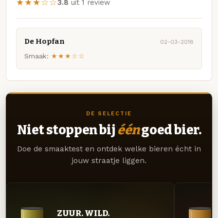
★★★☆☆
3.8
uit 1 review
De Hopfan
02-03-2018
Smaak:
★★★☆☆
DE SELECTIE
Niet stoppen bij
één
goed bier.
Doe de smaaktest en ontdek welke bieren écht in
jouw straatje liggen.
ZUUR. WILD.