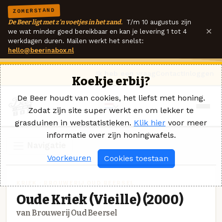
ZOMERSTAND
De Beer ligt met z'n voetjes in het zand.
T/m 10 augustus zijn
×
we wat minder goed bereikbaar en kan je levering 1 tot 4
werkdagen duren. Mailen werkt het snelst:
hello@beerinabox.nl
Ik heb een vraag
Contact
Inloggen
Koekje erbij?
De Beer houdt van cookies, het liefst met honing.
Zodat zijn site super werkt en om lekker te
grasduinen in webstatistieken.
Klik hier
voor meer
informatie over zijn honingwafels.
Navigatie
Voorkeuren
Cookies toestaan
KRIEK · BROUWERIJ OUD BEERSEL
Oude Kriek (Vieille) (2000)
van Brouwerij Oud Beersel