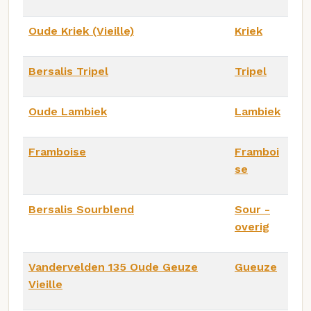
Oude Kriek (Vieille)
Kriek
Bersalis Tripel
Tripel
Oude Lambiek
Lambiek
Framboise
Framboi
se
Bersalis Sourblend
Sour -
overig
Vandervelden 135 Oude Geuze
Gueuze
Vieille