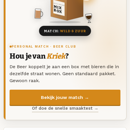
DEZE MAAND
MIX
BOX
8 BIEREN
MATCH:
WILD & ZUUR
PERSONAL MATCH · BEER CLUB
Hou je van
Kriek
?
De Beer koppelt je aan een box met bieren die in
dezelfde straat wonen. Geen standaard pakket.
Gewoon raak.
Bekijk jouw match →
Of doe de snelle smaaktest →