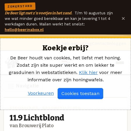
ZOMERSTAND
De Beer ligt met z'n voetjes in het zand.
T/m 10 augustus zijn
×
we wat minder goed bereikbaar en kan je levering 1 tot 4
werkdagen duren. Mailen werkt het snelst:
hello@beerinabox.nl
Ik heb een vraag
Contact
Inloggen
Koekje erbij?
De Beer houdt van cookies, het liefst met honing.
Zodat zijn site super werkt en om lekker te
grasduinen in webstatistieken.
Klik hier
voor meer
informatie over zijn honingwafels.
Navigatie
Voorkeuren
Cookies toestaan
SPECIAALBIER · BROUWERIJ PLATO
11.9 Lichtblond
van Brouwerij Plato