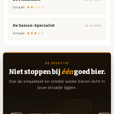
Smaak:
★★☆☆☆
De Saison-Specialist
16-01-2016
Smaak:
★★★☆☆
DE SELECTIE
Niet stoppen bij
één
goed bier.
Doe de smaaktest en ontdek welke bieren écht in
jouw straatje liggen.