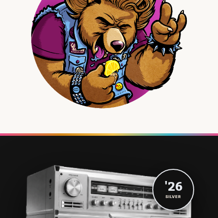
'26
SILVER