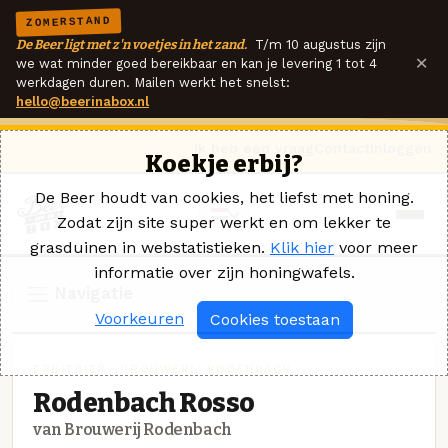
ZOMERSTAND
De Beer ligt met z'n voetjes in het zand.
T/m 10 augustus zijn
×
we wat minder goed bereikbaar en kan je levering 1 tot 4
werkdagen duren. Mailen werkt het snelst:
hello@beerinabox.nl
Ik heb een vraag
Contact
Inloggen
Koekje erbij?
De Beer houdt van cookies, het liefst met honing.
Zodat zijn site super werkt en om lekker te
grasduinen in webstatistieken.
Klik hier
voor meer
informatie over zijn honingwafels.
Navigatie
Voorkeuren
Cookies toestaan
FRUITBIER · BROUWERIJ RODENBACH
Rodenbach Rosso
van Brouwerij Rodenbach