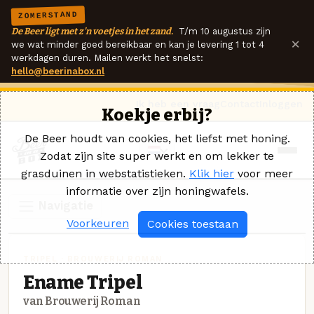
ZOMERSTAND
De Beer ligt met z'n voetjes in het zand.
T/m 10 augustus zijn
×
we wat minder goed bereikbaar en kan je levering 1 tot 4
werkdagen duren. Mailen werkt het snelst:
hello@beerinabox.nl
Ik heb een vraag
Contact
Inloggen
Koekje erbij?
De Beer houdt van cookies, het liefst met honing.
Zodat zijn site super werkt en om lekker te
grasduinen in webstatistieken.
Klik hier
voor meer
informatie over zijn honingwafels.
Navigatie
Voorkeuren
Cookies toestaan
TRIPEL · BROUWERIJ ROMAN
Ename Tripel
van Brouwerij Roman