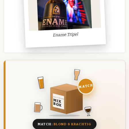
Ename Tripel
MATCH
DEZE MAAND
MIX
BOX
8 BIEREN
MATCH:
BLOND & KRACHTIG