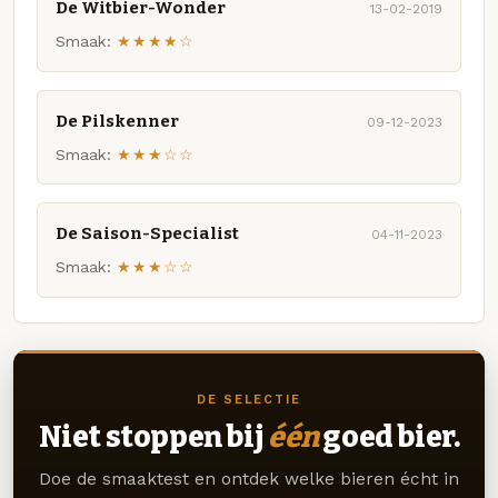
De Witbier-Wonder
13-02-2019
Smaak:
★★★★☆
De Pilskenner
09-12-2023
Smaak:
★★★☆☆
De Saison-Specialist
04-11-2023
Smaak:
★★★☆☆
DE SELECTIE
Niet stoppen bij
één
goed bier.
Doe de smaaktest en ontdek welke bieren écht in