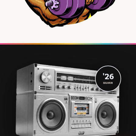
'26
SILVER