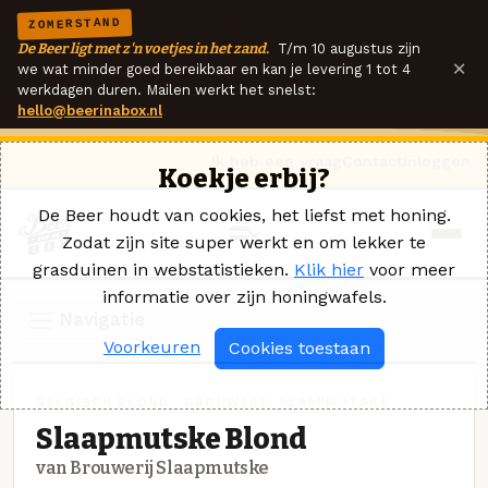
ZOMERSTAND
De Beer ligt met z'n voetjes in het zand.
T/m 10 augustus zijn
×
we wat minder goed bereikbaar en kan je levering 1 tot 4
werkdagen duren. Mailen werkt het snelst:
hello@beerinabox.nl
Ik heb een vraag
Contact
Inloggen
Koekje erbij?
De Beer houdt van cookies, het liefst met honing.
Zodat zijn site super werkt en om lekker te
grasduinen in webstatistieken.
Klik hier
voor meer
informatie over zijn honingwafels.
Navigatie
Voorkeuren
Cookies toestaan
BELGISCH BLOND · BROUWERIJ SLAAPMUTSKE
Slaapmutske Blond
van Brouwerij Slaapmutske