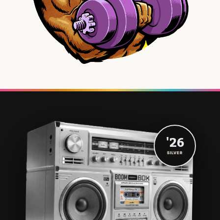
'26
SILVER