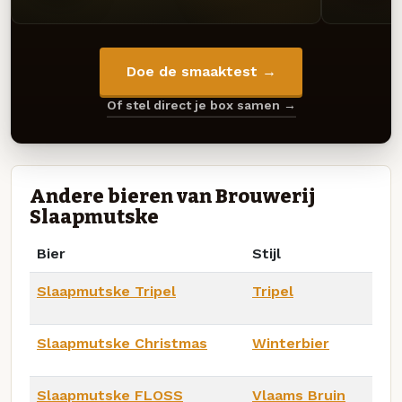
Doe de smaaktest →
Of stel direct je box samen →
Andere bieren van Brouwerij
Slaapmutske
Bier
Stijl
Slaapmutske Tripel
Tripel
Slaapmutske Christmas
Winterbier
Slaapmutske FLOSS
Vlaams Bruin