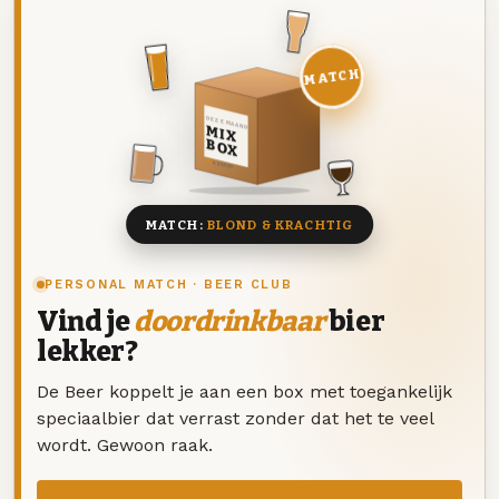
MATCH
DEZE MAAND
MIX
BOX
8 BIEREN
MATCH:
BLOND & KRACHTIG
PERSONAL MATCH · BEER CLUB
Vind je
doordrinkbaar
bier
lekker?
De Beer koppelt je aan een box met toegankelijk
speciaalbier dat verrast zonder dat het te veel
wordt. Gewoon raak.