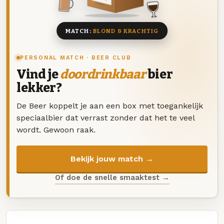
8 BIEREN
MATCH:
BLOND & KRACHTIG
PERSONAL MATCH · BEER CLUB
Vind je
doordrinkbaar
bier
lekker?
De Beer koppelt je aan een box met toegankelijk
speciaalbier dat verrast zonder dat het te veel
wordt. Gewoon raak.
Bekijk jouw match →
Of doe de snelle smaaktest →