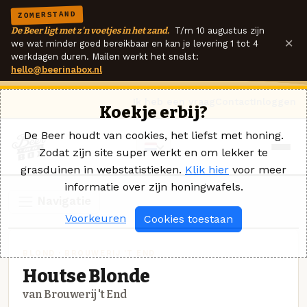
ZOMERSTAND
De Beer ligt met z'n voetjes in het zand.
T/m 10 augustus zijn
×
we wat minder goed bereikbaar en kan je levering 1 tot 4
werkdagen duren. Mailen werkt het snelst:
hello@beerinabox.nl
Ik heb een vraag
Contact
Inloggen
Koekje erbij?
De Beer houdt van cookies, het liefst met honing.
Zodat zijn site super werkt en om lekker te
grasduinen in webstatistieken.
Klik hier
voor meer
informatie over zijn honingwafels.
Navigatie
Voorkeuren
Cookies toestaan
BLOND · BROUWERIJ 'T END
Houtse Blonde
van Brouwerij 't End