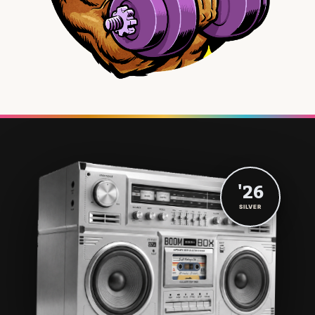
'26
SILVER