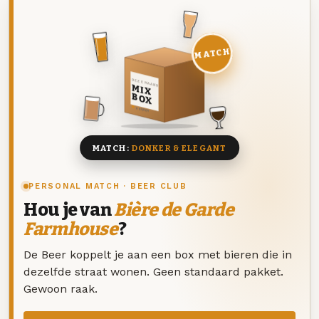
MATCH
DEZE MAAND
MIX
BOX
8 BIEREN
MATCH:
DONKER & ELEGANT
PERSONAL MATCH · BEER CLUB
Hou je van
Bière de Garde
Farmhouse
?
De Beer koppelt je aan een box met bieren die in
dezelfde straat wonen. Geen standaard pakket.
Gewoon raak.