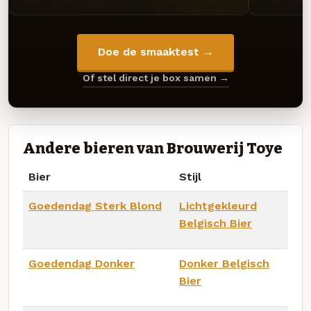
Doe de smaaktest →
Of stel direct je box samen →
Andere bieren van Brouwerij Toye
Bier
Stijl
Goedendag Sterk Blond
Lichtgekleurd
Belgisch Bier
Goedendag Donker
Donker Belgisch
Bier