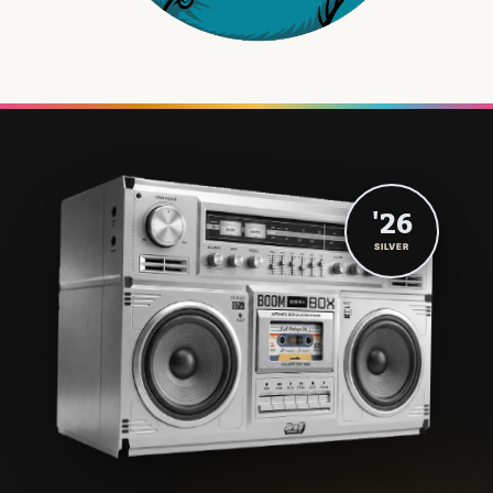
'26
SILVER