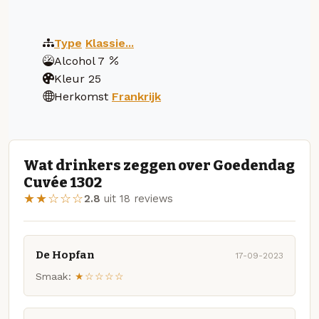
Type
Klassie...
Alcohol
7
Kleur
25
Herkomst
Frankrijk
Wat drinkers zeggen over Goedendag
Cuvée 1302
★★☆☆☆
2.8
uit 18 reviews
De Hopfan
17-09-2023
Smaak:
★☆☆☆☆