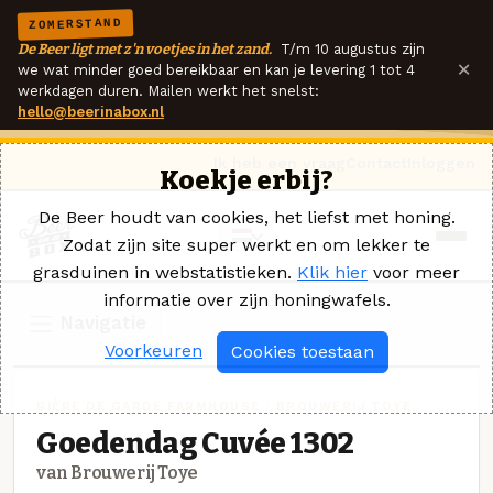
ZOMERSTAND
De Beer ligt met z'n voetjes in het zand.
T/m 10 augustus zijn
×
we wat minder goed bereikbaar en kan je levering 1 tot 4
werkdagen duren. Mailen werkt het snelst:
hello@beerinabox.nl
Ik heb een vraag
Contact
Inloggen
Koekje erbij?
De Beer houdt van cookies, het liefst met honing.
Zodat zijn site super werkt en om lekker te
grasduinen in webstatistieken.
Klik hier
voor meer
informatie over zijn honingwafels.
Navigatie
Voorkeuren
Cookies toestaan
BIÈRE DE GARDE FARMHOUSE · BROUWERIJ TOYE
Goedendag Cuvée 1302
van Brouwerij Toye