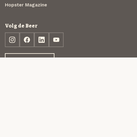
Hopster Magazine
Volg de Beer
Ontdek jouw box
© 2013-2026 Beer in a Box BV