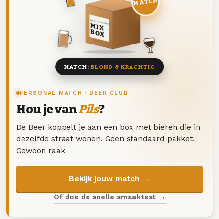
MATCH
DEZE MAAND
MIX
BOX
8 BIEREN
MATCH:
BLOND & KRACHTIG
PERSONAL MATCH · BEER CLUB
Hou je van
Pils
?
De Beer koppelt je aan een box met bieren die in
dezelfde straat wonen. Geen standaard pakket.
Gewoon raak.
Bekijk jouw match →
Of doe de snelle smaaktest →