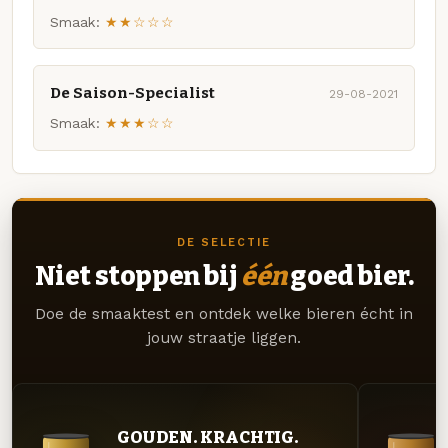
Smaak:
★★☆☆☆
De Saison-Specialist
29-08-2021
Smaak:
★★★☆☆
DE SELECTIE
Niet stoppen bij
één
goed bier.
Doe de smaaktest en ontdek welke bieren écht in
jouw straatje liggen.
GOUDEN. KRACHTIG.