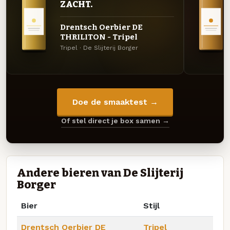
ZACHT.
Drentsch Oerbier DE
THRILITON - Tripel
Tripel · De Slijterij Borger
Doe de smaaktest →
Of stel direct je box samen →
Andere bieren van De Slijterij
Borger
Bier
Stijl
Drentsch Oerbier DE
Tripel