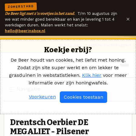
ZOMERSTAND
De Beer ligt met z'n voetjes in het zand.
T/m 10 augustus zijn
×
we wat minder goed bereikbaar en kan je levering 1 tot 4
werkdagen duren. Mailen werkt het snelst:
hello@beerinabox.nl
Ik heb een vraag
Contact
Inloggen
Koekje erbij?
De Beer houdt van cookies, het liefst met honing.
Zodat zijn site super werkt en om lekker te
grasduinen in webstatistieken.
Klik hier
voor meer
informatie over zijn honingwafels.
Navigatie
Voorkeuren
Cookies toestaan
PILS · DE SLIJTERIJ BORGER
Drentsch Oerbier DE
MEGALIET - Pilsener