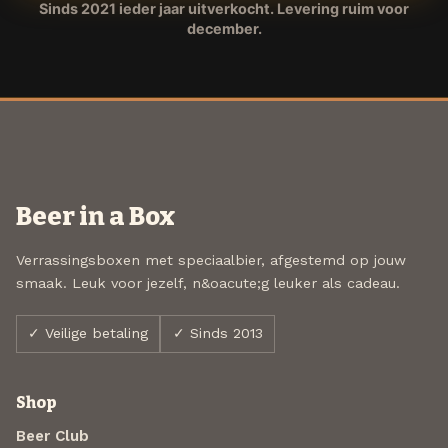
Sinds 2021 ieder jaar uitverkocht. Levering ruim voor
december.
Beer in a Box
Verrassingsboxen met speciaalbier, afgestemd op jouw
smaak. Leuk voor jezelf, n&oacute;g leuker als cadeau.
✓ Veilige betaling
✓ Sinds 2013
Shop
Beer Club