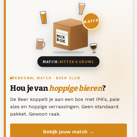
MATCH
DEZE MAAND
MIX
BOX
8 BIEREN
MATCH:
BITTER & GROWL
PERSONAL MATCH · BEER CLUB
Hou je van
hoppige bieren
?
De Beer koppelt je aan een box met IPA's, pale
ales en hoppige verrassingen. Geen standaard
pakket. Gewoon raak.
Bekijk jouw match →