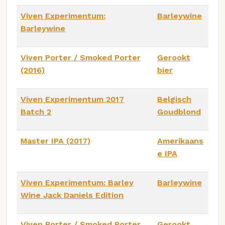
Viven Experimentum:
Barleywine
Barleywine
Viven Porter / Smoked Porter
Gerookt
(2016)
bier
Viven Experimentum 2017
Belgisch
Batch 2
Goudblond
Master IPA (2017)
Amerikaans
e IPA
Viven Experimentum: Barley
Barleywine
Wine Jack Daniels Edition
Viven Porter / Smoked Porter
Gerookt