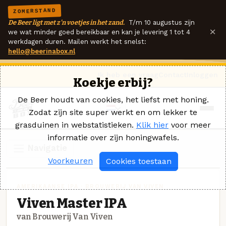
ZOMERSTAND
De Beer ligt met z'n voetjes in het zand.
T/m 10 augustus zijn
×
we wat minder goed bereikbaar en kan je levering 1 tot 4
werkdagen duren. Mailen werkt het snelst:
hello@beerinabox.nl
Ik heb een vraag
Contact
Inloggen
Koekje erbij?
De Beer houdt van cookies, het liefst met honing.
Zodat zijn site super werkt en om lekker te
grasduinen in webstatistieken.
Klik hier
voor meer
informatie over zijn honingwafels.
Navigatie
Voorkeuren
Cookies toestaan
AMERIKAANSE IPA · BROUWERIJ VAN VIVEN
Viven Master IPA
van Brouwerij Van Viven