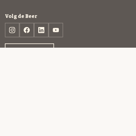
Volg de Beer
Ontdek jouw box
© 2013-2026 Beer in a Box BV