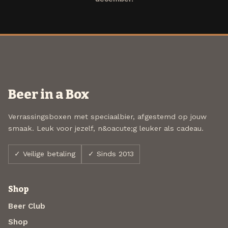
Beer in a Box
Verrassingsboxen met speciaalbier, afgestemd op jouw
smaak. Leuk voor jezelf, n&oacute;g leuker als cadeau.
✓ Veilige betaling
✓ Sinds 2013
Shop
Beer Club
Shop