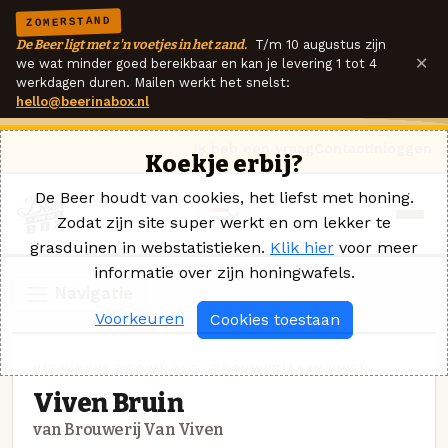
ZOMERSTAND
De Beer ligt met z'n voetjes in het zand.
T/m 10 augustus zijn
×
we wat minder goed bereikbaar en kan je levering 1 tot 4
werkdagen duren. Mailen werkt het snelst:
hello@beerinabox.nl
Ik heb een vraag
Contact
Inloggen
Koekje erbij?
De Beer houdt van cookies, het liefst met honing.
Zodat zijn site super werkt en om lekker te
grasduinen in webstatistieken.
Klik hier
voor meer
informatie over zijn honingwafels.
Navigatie
Voorkeuren
Cookies toestaan
BELGISCHE BROWN ALE · BROUWERIJ VAN VIVEN
Viven Bruin
van Brouwerij Van Viven