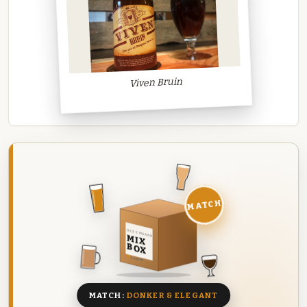
Viven Bruin
MATCH
DEZE MAAND
MIX
BOX
8 BIEREN
MATCH:
DONKER & ELEGANT