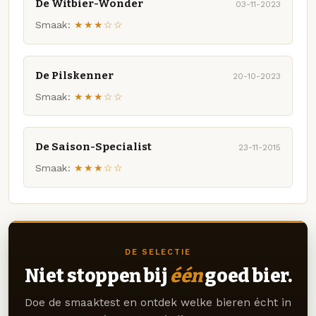
De Witbier-Wonder
03-11-2023
Smaak:
★★★☆☆
De Pilskenner
20-10-2023
Smaak:
★★★☆☆
De Saison-Specialist
23-11-2015
Smaak:
★★★☆☆
DE SELECTIE
Niet stoppen bij
één
goed bier.
Doe de smaaktest en ontdek welke bieren écht in