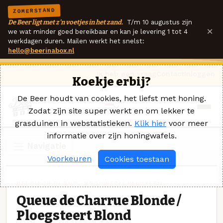
ZOMERSTAND
De Beer ligt met z'n voetjes in het zand.
T/m 10 augustus zijn
×
we wat minder goed bereikbaar en kan je levering 1 tot 4
werkdagen duren. Mailen werkt het snelst:
hello@beerinabox.nl
Ik heb een vraag
Contact
Inloggen
Koekje erbij?
De Beer houdt van cookies, het liefst met honing.
Zodat zijn site super werkt en om lekker te
grasduinen in webstatistieken.
Klik hier
voor meer
informatie over zijn honingwafels.
Navigatie
Voorkeuren
Cookies toestaan
BELGISCH BLOND · BROUWERIJ VANUXEEM
Queue de Charrue Blonde /
Ploegsteert Blond