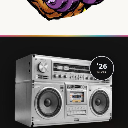
'26
SILVER