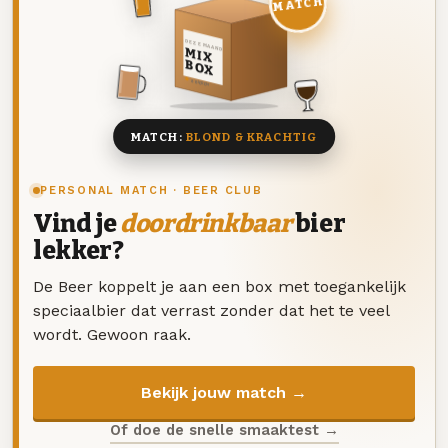
MATCH
DEZE MAAND
MIX
BOX
8 BIEREN
MATCH:
BLOND & KRACHTIG
PERSONAL MATCH · BEER CLUB
Vind je
doordrinkbaar
bier
lekker?
De Beer koppelt je aan een box met toegankelijk
speciaalbier dat verrast zonder dat het te veel
wordt. Gewoon raak.
Bekijk jouw match →
Of doe de snelle smaaktest →