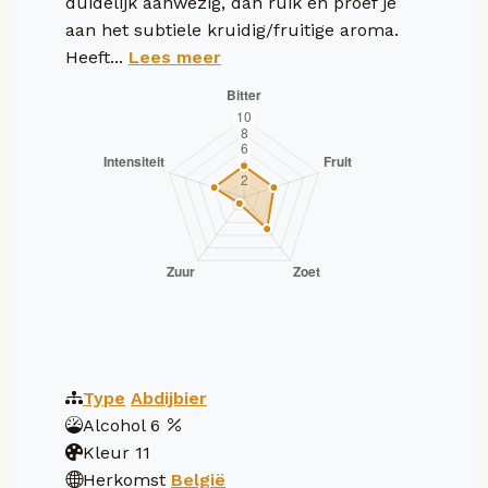
duidelijk aanwezig, dan ruik en proef je
aan het subtiele kruidig/fruitige aroma.
Heeft...
Lees meer
Type
Abdijbier
Alcohol
6
Kleur
11
Herkomst
België