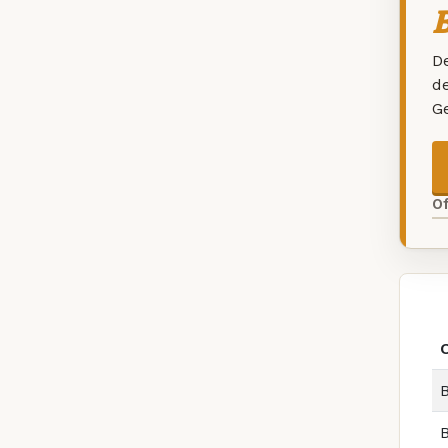
B
De
d
G
O
B