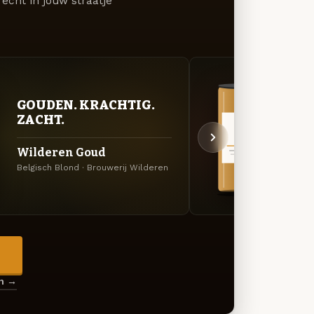
écht in jouw straatje
VER
GOUDEN. KRACHTIG.
UIT
ZACHT.
Cuvé
Wilderen Goud
Donker
Belgisch Blond · Brouwerij Wilderen
Wilde
→
en →