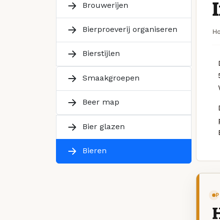
Brouwerijen
Bierproeverij organiseren
H
Bierstijlen
Smaakgroepen
Beer map
Bier glazen
Bieren
P