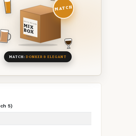
MATCH
DEZE MAAND
MIX
BOX
8 BIEREN
MATCH:
DONKER & ELEGANT
ch 5)