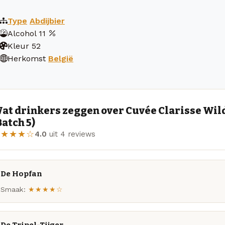
Type
Abdijbier
Alcohol
11
Kleur
52
Herkomst
België
at drinkers zeggen over Cuvée Clarisse Wi
Batch 5)
★★★★☆
4.0
uit 4 reviews
De Hopfan
Smaak:
★★★★☆
De Tripel-Tijger