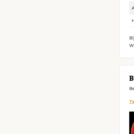
Bi
W
B
Be
Tw