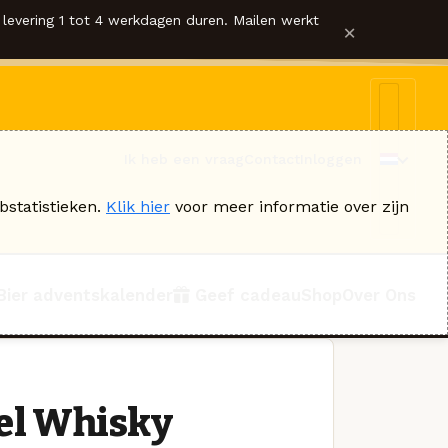
levering 1 tot 4 werkdagen duren. Mailen werkt
×
Ik heb een vraag
Contact
Inloggen
bstatistieken.
Klik hier
voor meer informatie over zijn
Bier adventskalender
Geef cadeau
Shop
Over Ons
el Whisky