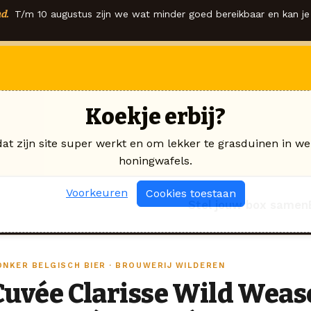
d.
T/m 10 augustus zijn we wat minder goed bereikbaar en kan je 
Koekje erbij?
dat zijn site super werkt en om lekker te grasduinen in we
honingwafels.
Voorkeuren
Cookies toestaan
Stel jouw box samen
ONKER BELGISCH BIER · BROUWERIJ WILDEREN
Cuvée Clarisse Wild Weas