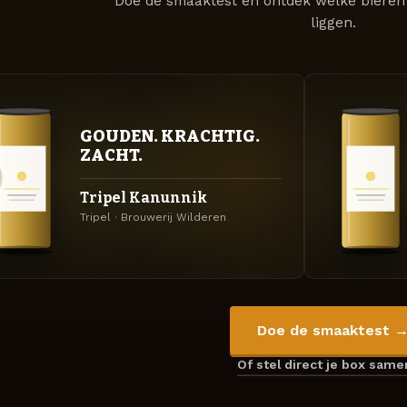
Doe de smaaktest en ontdek welke bieren 
liggen.
GOUDEN. KRACHTIG.
ZACHT.
Tripel Kanunnik
Tripel · Brouwerij Wilderen
Doe de smaaktest 
Of stel direct je box sam