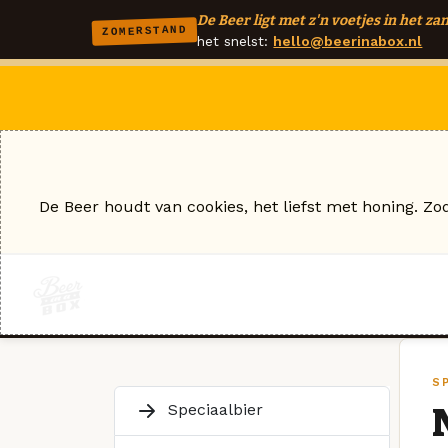
De Beer ligt met z'n voetjes in het zan
ZOMERSTAND
het snelst:
hello@beerinabox.nl
De Beer houdt van cookies, het liefst met honing. Zo
S
Speciaalbier