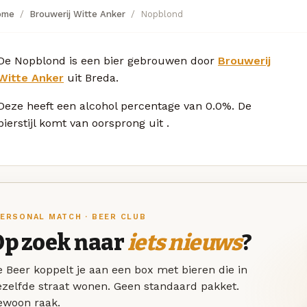
ome
Brouwerij Witte Anker
Nopblond
De Nopblond is een bier gebrouwen door
Brouwerij
Witte Anker
uit Breda.
Deze
heeft een alcohol percentage van 0.0%. De
bierstijl komt van oorsprong uit
.
ERSONAL MATCH · BEER CLUB
Op zoek naar
iets nieuws
?
 Beer koppelt je aan een box met bieren die in
ezelfde straat wonen. Geen standaard pakket.
ewoon raak.