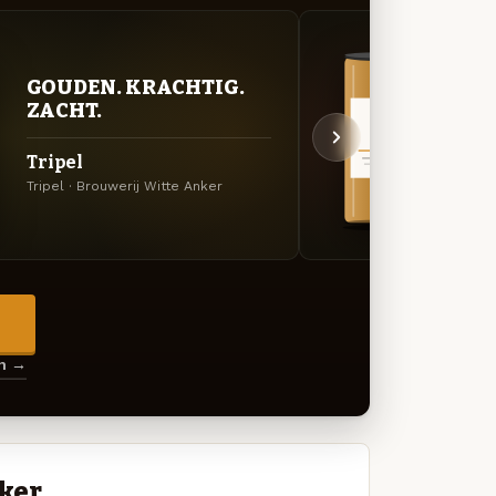
GOUDEN. KRACHTIG.
VER
ZACHT.
UIT
Tripel
Blon
Tripel · Brouwerij Witte Anker
Specia
→
en →
ker