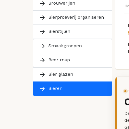
Brouwerijen
H
Bierproeverij organiseren
Bierstijlen
Smaakgroepen
Beer map
Bier glazen
Bieren
P
De
d
G