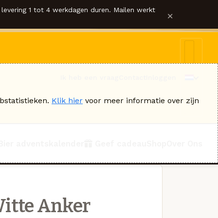
levering 1 tot 4 werkdagen duren. Mailen werkt
×
Ik heb een vraag
Contact
Inloggen
bstatistieken.
Klik hier
voor meer informatie over zijn
Bier adventskalender
Geef cadeau
Shop
Over Ons
itte Anker