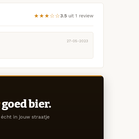
★★★☆☆
3.5
uit 1 review
27-05-2023
goed bier.
écht in jouw straatje