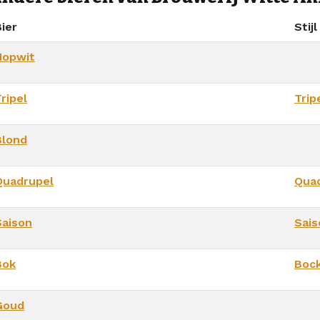
ier
Stijl
Hopwit
ripel
Trip
Blond
Quadrupel
Qua
Saison
Sais
Bok
Boc
Goud