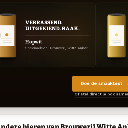
VERRASSEND.
UITGEKIEND. RAAK.
Hopwit
Speciaalbier · Brouwerij Witte Anker
Doe de smaaktest 
Of stel direct je box sam
ndere bieren van Brouwerij Witte An