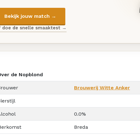
Bekijk jouw match →
f doe de snelle smaaktest →
Over de Nopblond
Brouwer
Brouwerij Witte Anker
ierstijl
Alcohol
0.0%
Herkomst
Breda