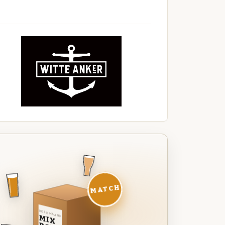
MATCH
DEZE MAAND
MIX