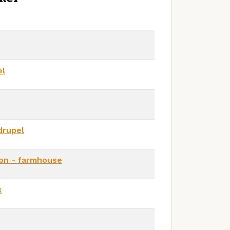
el
drupel
on - farmhouse
k