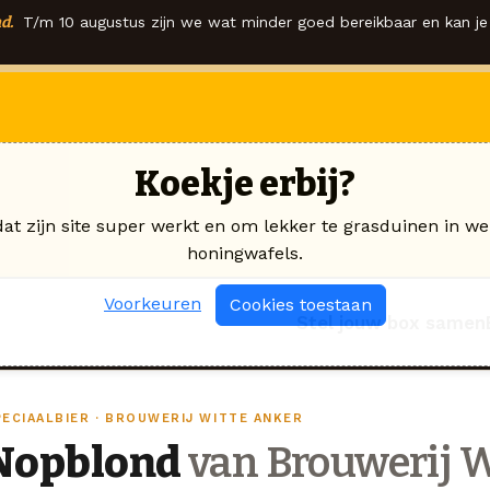
d.
T/m 10 augustus zijn we wat minder goed bereikbaar en kan je 
Koekje erbij?
dat zijn site super werkt en om lekker te grasduinen in we
honingwafels.
Voorkeuren
Cookies toestaan
Stel jouw box samen
PECIAALBIER · BROUWERIJ WITTE ANKER
Nopblond
van Brouwerij W