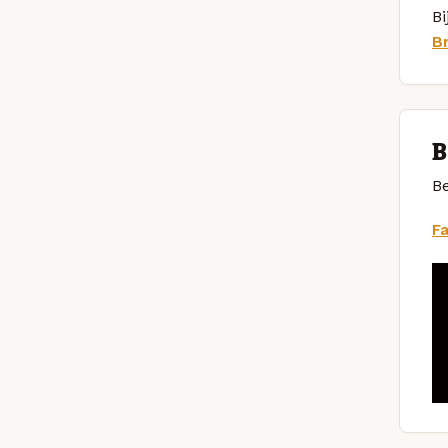
Bi
B
B
Be
F