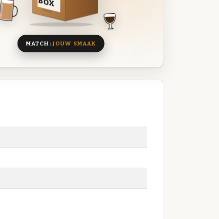
BOX
8 BIEREN
MATCH:
JOUW SMAAK