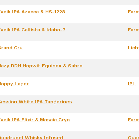
Kveik IPA Azacca & HS-1228
Far
veik IPA Callista & Idaho-7
Far
Grand Cru
Lich
Hazy DDH Hopwit Equinox & Sabro
Hoppy Lager
IPL
Session White IPA Tangerines
veik IPA Elixir & Mosaic Cryo
Far
Quadrupel Whisky Infused
Qua