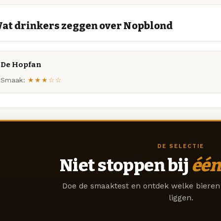
at drinkers zeggen over Nopblond
De Hopfan
Smaak:
★★★☆☆
DE SELECTIE
Niet stoppen bij
één
Doe de smaaktest en ontdek welke bieren 
liggen.