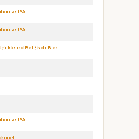
mhouse IPA
mhouse IPA
tgekleurd Belgisch Bier
mhouse IPA
drupel