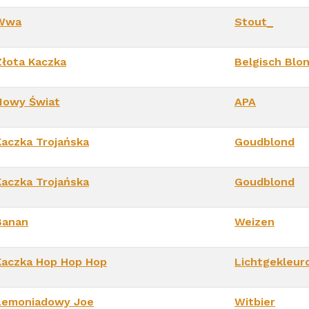
Wwa
Stout_
Złota Kaczka
Belgisch Blo
Nowy Świat
APA
Kaczka Trojańska
Goudblond
Kaczka Trojańska
Goudblond
Banan
Weizen
Kaczka Hop Hop Hop
Lichtgekleurd
Lemoniadowy Joe
Witbier