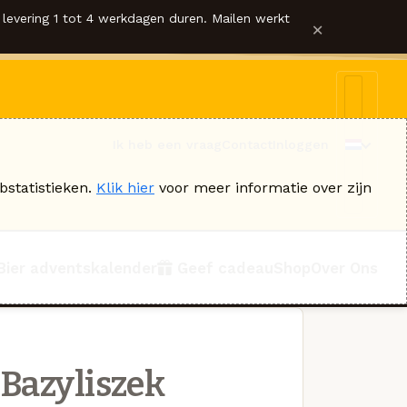
levering 1 tot 4 werkdagen duren. Mailen werkt
×
Ik heb een vraag
Contact
Inloggen
bstatistieken.
Klik hier
voor meer informatie over zijn
Bier adventskalender
Geef cadeau
Shop
Over Ons
Bazyliszek