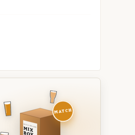
MATCH
DEZE MAAND
MIX
BOX