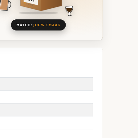
8 BIEREN
MATCH:
JOUW SMAAK