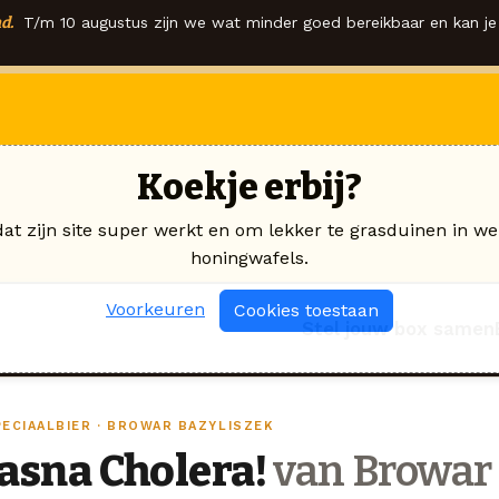
d.
T/m 10 augustus zijn we wat minder goed bereikbaar en kan je 
Koekje erbij?
dat zijn site super werkt en om lekker te grasduinen in we
honingwafels.
Voorkeuren
Cookies toestaan
Stel jouw box samen
PECIAALBIER · BROWAR BAZYLISZEK
Jasna Cholera!
van Browar 