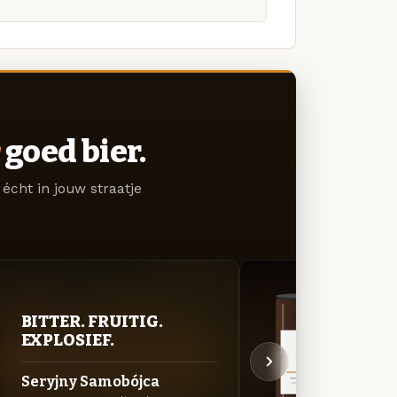
goed bier.
écht in jouw straatje
BITTER. FRUITIG.
DON
EXPLOSIEF.
DEC
Seryjny Samobójca
Wwa