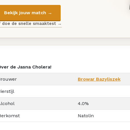
Bekijk jouw match →
f doe de snelle smaaktest →
Over de Jasna Cholera!
Brouwer
Browar Bazyliszek
ierstijl
Alcohol
4.0%
Herkomst
Natolin