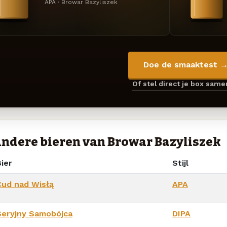
APA · Browar Bazyliszek
Doe de smaaktest 
Of stel direct je box sam
ndere bieren van Browar Bazyliszek
ier
Stijl
Cud nad Wisłą
APA
Seryjny Samobójca
DIPA