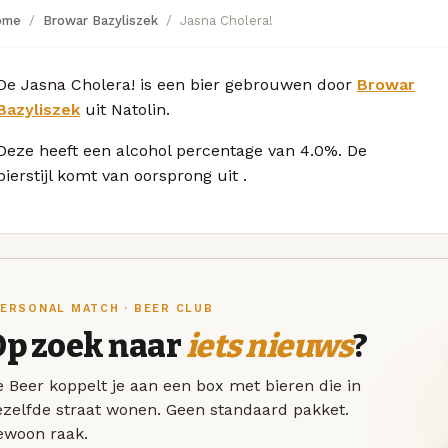
ome
Browar Bazyliszek
Jasna Cholera!
De Jasna Cholera! is een bier gebrouwen door
Browar
Bazyliszek
uit Natolin.
Deze
heeft een alcohol percentage van 4.0%. De
bierstijl komt van oorsprong uit
.
ERSONAL MATCH · BEER CLUB
Op zoek naar
iets nieuws
?
 Beer koppelt je aan een box met bieren die in
ezelfde straat wonen. Geen standaard pakket.
ewoon raak.