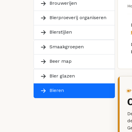
Brouwerijen
H
Bierproeverij organiseren
Bierstijlen
Smaakgroepen
Beer map
Bier glazen
Bieren
P
De
d
G