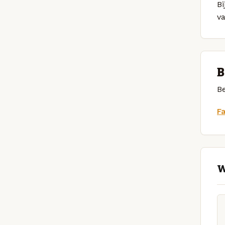
Bi
v
B
Be
F
W