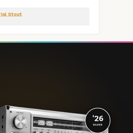
ial Stout
'26
SILVER