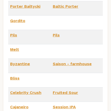
Porter Bałtycki
Baltic Porter
Gordito
Pils
Pils
Melt
Byzantine
Saison - farmhouse
Bliss
Celebrity Crush
Fruited Sour
Cajaneiro
Session IPA