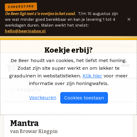
ZOMERSTAND
De Beer ligt met z'n voetjes in het zand.
T/m 10 augustus zijn
×
we wat minder goed bereikbaar en kan je levering 1 tot 4
werkdagen duren. Mailen werkt het snelst:
hello@beerinabox.nl
Ik heb een vraag
Contact
Inloggen
Koekje erbij?
De Beer houdt van cookies, het liefst met honing.
Zodat zijn site super werkt en om lekker te
grasduinen in webstatistieken.
Klik hier
voor meer
informatie over zijn honingwafels.
Navigatie
Voorkeuren
Cookies toestaan
SPECIAALBIER · BROWAR KINGPIN
Mantra
van Browar Kingpin