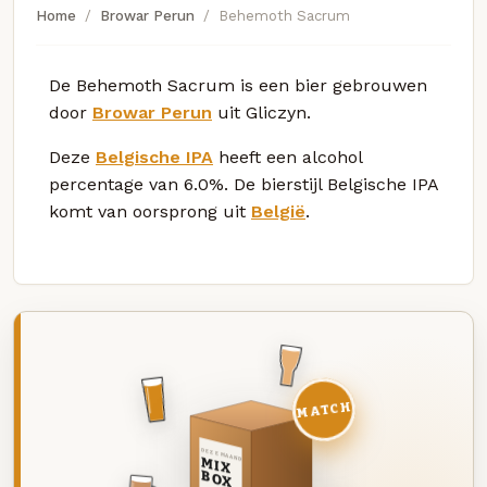
Home
Browar Perun
Behemoth Sacrum
De Behemoth Sacrum is een bier gebrouwen
door
Browar Perun
uit Gliczyn.
Deze
Belgische IPA
heeft een alcohol
percentage van 6.0%. De bierstijl Belgische IPA
komt van oorsprong uit
België
.
MATCH
DEZE MAAND
MIX
BOX