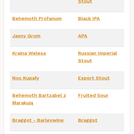
Stout
Behemoth Profanum
Black IPA
Jasny Grom
APA
Kraina Welesa
Russian Imperial
Stout
Noc Kupały
Export Stout
Behemoth Bartzabel z
Fruited Sour
Marakują
Braggot - Barleywine
Braggot