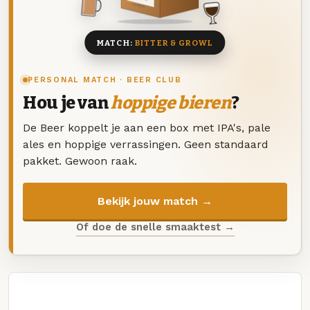
8 BIEREN
MATCH:
BITTER & GROWL
PERSONAL MATCH · BEER CLUB
Hou je van
hoppige bieren
?
De Beer koppelt je aan een box met IPA's, pale
ales en hoppige verrassingen. Geen standaard
pakket. Gewoon raak.
Bekijk jouw match →
Of doe de snelle smaaktest →