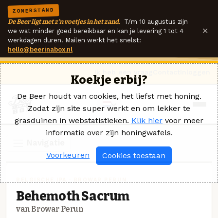
ZOMERSTAND
De Beer ligt met z'n voetjes in het zand.
T/m 10 augustus zijn
×
we wat minder goed bereikbaar en kan je levering 1 tot 4
werkdagen duren. Mailen werkt het snelst:
hello@beerinabox.nl
Ik heb een vraag
Contact
Inloggen
Koekje erbij?
De Beer houdt van cookies, het liefst met honing.
Zodat zijn site super werkt en om lekker te
grasduinen in webstatistieken.
Klik hier
voor meer
informatie over zijn honingwafels.
Navigatie
Voorkeuren
Cookies toestaan
BELGISCHE IPA · BROWAR PERUN
Behemoth Sacrum
van Browar Perun