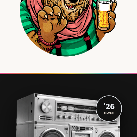
'26
SILVER