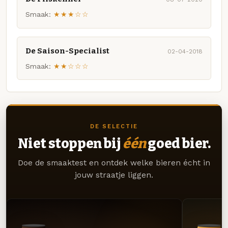
Smaak:
★★★☆☆
De Saison-Specialist
02-04-2018
Smaak:
★★☆☆☆
DE SELECTIE
Niet stoppen bij
één
goed bier.
Doe de smaaktest en ontdek welke bieren écht in
jouw straatje liggen.