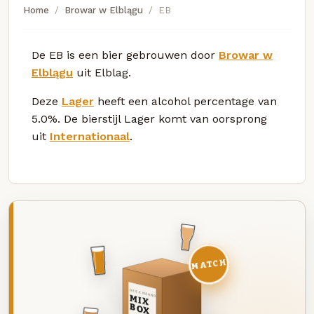
Home
Browar w Elblągu
EB
De EB is een bier gebrouwen door
Browar w
Elblągu
uit Elblag.
Deze
Lager
heeft een alcohol percentage van
5.0%. De bierstijl Lager komt van oorsprong
uit
Internationaal
.
MATCH
DEZE MAAND
MIX
BOX