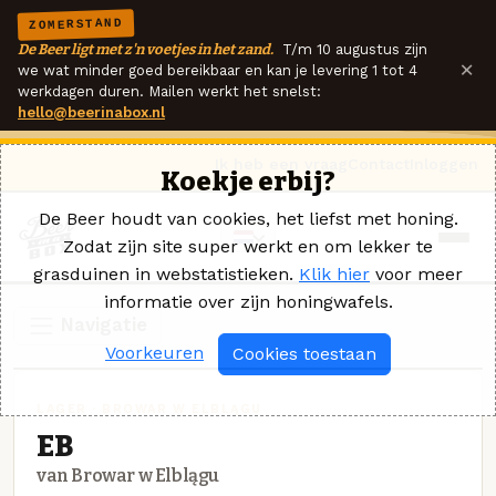
ZOMERSTAND
De Beer ligt met z'n voetjes in het zand.
T/m 10 augustus zijn
×
we wat minder goed bereikbaar en kan je levering 1 tot 4
werkdagen duren. Mailen werkt het snelst:
hello@beerinabox.nl
Ik heb een vraag
Contact
Inloggen
Koekje erbij?
De Beer houdt van cookies, het liefst met honing.
Zodat zijn site super werkt en om lekker te
grasduinen in webstatistieken.
Klik hier
voor meer
informatie over zijn honingwafels.
Navigatie
Voorkeuren
Cookies toestaan
LAGER · BROWAR W ELBLĄGU
EB
van Browar w Elblągu