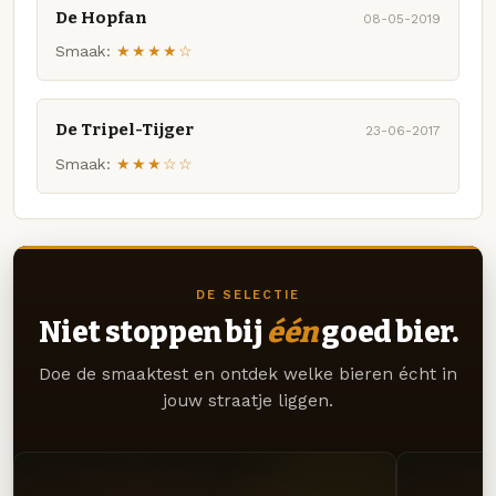
De Hopfan
08-05-2019
Smaak:
★★★★☆
De Tripel-Tijger
23-06-2017
Smaak:
★★★☆☆
DE SELECTIE
Niet stoppen bij
één
goed bier.
Doe de smaaktest en ontdek welke bieren écht in
jouw straatje liggen.