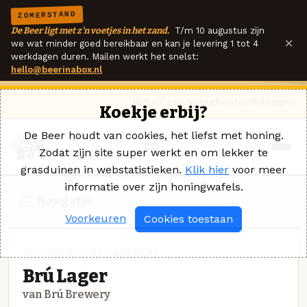
ZOMERSTAND
De Beer ligt met z'n voetjes in het zand.
T/m 10 augustus zijn
×
we wat minder goed bereikbaar en kan je levering 1 tot 4
werkdagen duren. Mailen werkt het snelst:
hello@beerinabox.nl
Ik heb een vraag
Contact
Inloggen
Koekje erbij?
De Beer houdt van cookies, het liefst met honing.
Zodat zijn site super werkt en om lekker te
grasduinen in webstatistieken.
Klik hier
voor meer
informatie over zijn honingwafels.
Navigatie
Voorkeuren
Cookies toestaan
GLUTENVRIJ · BRÚ BREWERY
Brú Lager
van Brú Brewery