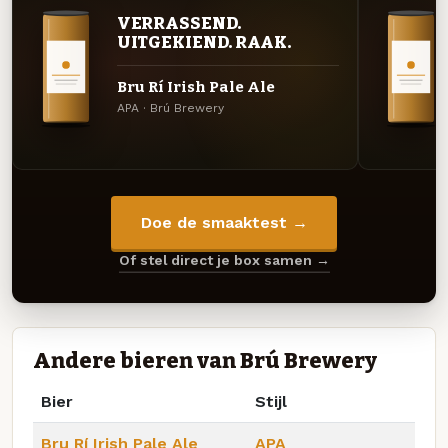
VERRASSEND.
UITGEKIEND. RAAK.
Bru Rí Irish Pale Ale
APA · Brú Brewery
Doe de smaaktest →
Of stel direct je box samen →
Andere bieren van Brú Brewery
Bier
Stijl
Bru Rí Irish Pale Ale
APA