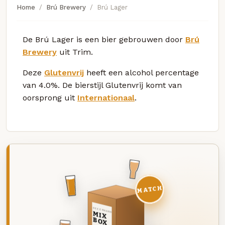
Home
Brú Brewery
Brú Lager
De Brú Lager is een bier gebrouwen door
Brú
Brewery
uit Trim.
Deze
Glutenvrij
heeft een alcohol percentage
van 4.0%. De bierstijl Glutenvrij komt van
oorsprong uit
Internationaal
.
MATCH
DEZE MAAND
MIX
BOX