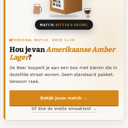
MIX
BOX
8 BIEREN
MATCH:
BITTER & GROWL
PERSONAL MATCH · BEER CLUB
Hou je van
Amerikaanse Amber
Lager
?
De Beer koppelt je aan een box met bieren die in
dezelfde straat wonen. Geen standaard pakket.
Gewoon raak.
Bekijk jouw match →
Of doe de snelle smaaktest →