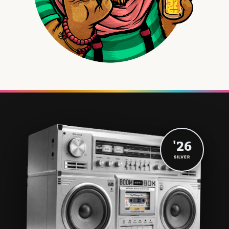
'26
SILVER