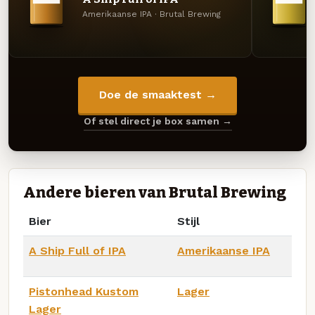
Amerikaanse IPA · Brutal Brewing
Doe de smaaktest →
Of stel direct je box samen →
Andere bieren van Brutal Brewing
Bier
Stijl
A Ship Full of IPA
Amerikaanse IPA
Pistonhead Kustom
Lager
Lager