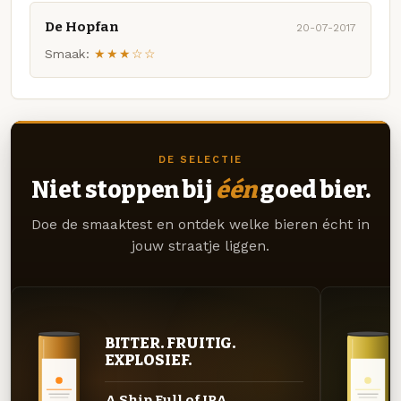
De Hopfan
20-07-2017
Smaak:
★★★☆☆
DE SELECTIE
Niet stoppen bij
één
goed bier.
Doe de smaaktest en ontdek welke bieren écht in
jouw straatje liggen.
BITTER. FRUITIG.
EXPLOSIEF.
A Ship Full of IPA