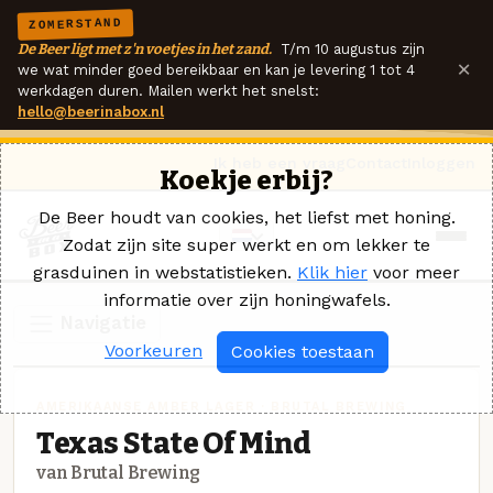
ZOMERSTAND
De Beer ligt met z'n voetjes in het zand.
T/m 10 augustus zijn
×
we wat minder goed bereikbaar en kan je levering 1 tot 4
werkdagen duren. Mailen werkt het snelst:
hello@beerinabox.nl
Ik heb een vraag
Contact
Inloggen
Koekje erbij?
De Beer houdt van cookies, het liefst met honing.
Zodat zijn site super werkt en om lekker te
grasduinen in webstatistieken.
Klik hier
voor meer
informatie over zijn honingwafels.
Navigatie
Voorkeuren
Cookies toestaan
AMERIKAANSE AMBER LAGER · BRUTAL BREWING
Texas State Of Mind
van Brutal Brewing