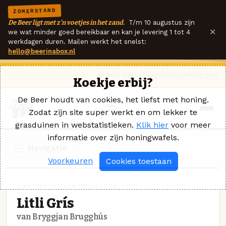
ZOMERSTAND
De Beer ligt met z'n voetjes in het zand.
T/m 10 augustus zijn
×
we wat minder goed bereikbaar en kan je levering 1 tot 4
werkdagen duren. Mailen werkt het snelst:
hello@beerinabox.nl
Ik heb een vraag
Contact
Inloggen
Koekje erbij?
De Beer houdt van cookies, het liefst met honing.
Zodat zijn site super werkt en om lekker te
grasduinen in webstatistieken.
Klik hier
voor meer
informatie over zijn honingwafels.
Navigatie
Voorkeuren
Cookies toestaan
DIPA · BRYGGJAN BRUGGHÚS
Litli Grís
van Bryggjan Brugghús