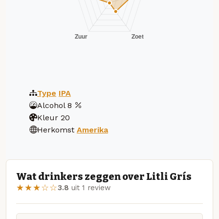
Type
IPA
Alcohol
8
Kleur
20
Herkomst
Amerika
Wat drinkers zeggen over Litli Grís
★★★☆☆
3.8
uit 1 review