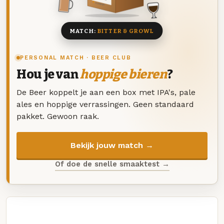
8 BIEREN
MATCH:
BITTER & GROWL
PERSONAL MATCH · BEER CLUB
Hou je van
hoppige bieren
?
De Beer koppelt je aan een box met IPA's, pale
ales en hoppige verrassingen. Geen standaard
pakket. Gewoon raak.
Bekijk jouw match →
Of doe de snelle smaaktest →