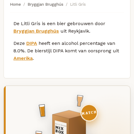
Home
Bryggjan Brugghús
Litli Grís
De Litli Grís is een bier gebrouwen door
Bryggjan Brugghús
uit Reykjavik.
Deze
DIPA
heeft een alcohol percentage van
8.0%. De bierstijl DIPA komt van oorsprong uit
Amerika
.
MATCH
DEZE MAAND
MIX
BOX