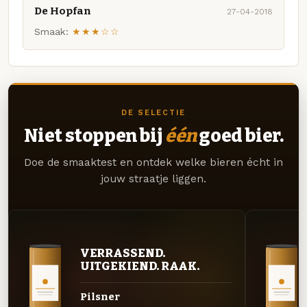
De Hopfan
27-04-2018
Smaak:
★★★☆☆
DE SELECTIE
Niet stoppen bij
één
goed bier.
Doe de smaaktest en ontdek welke bieren écht in
jouw straatje liggen.
VERRASSEND.
UITGEKIEND. RAAK.
Pilsner