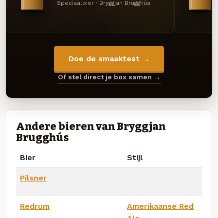
Speciaalbier · Bryggjan Brugghús
Doe de smaaktest →
Of stel direct je box samen →
Andere bieren van Bryggjan
Brugghús
Bier
Stijl
Pilsner
Redrum
Amerikaanse Red