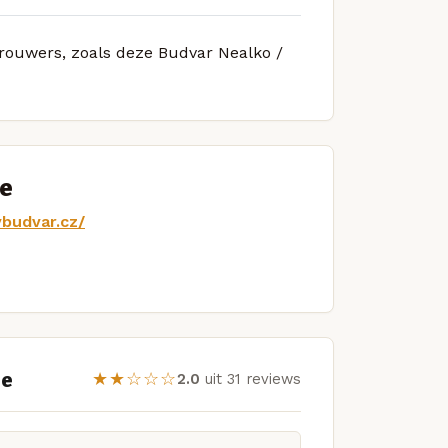
brouwers, zoals deze Budvar Nealko /
ce
budvar.cz/
ee
★★☆☆☆
2.0
uit 31 reviews