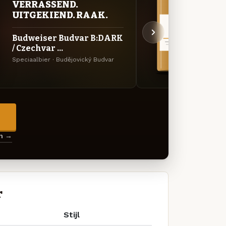
VERRASSEND.
VER
UITGEKIEND. RAAK.
UIT
Budweiser Budvar B:DARK
Budv
/ Czechvar ...
Specia
Speciaalbier · Budějovický Budvar
→
en →
r
Stijl