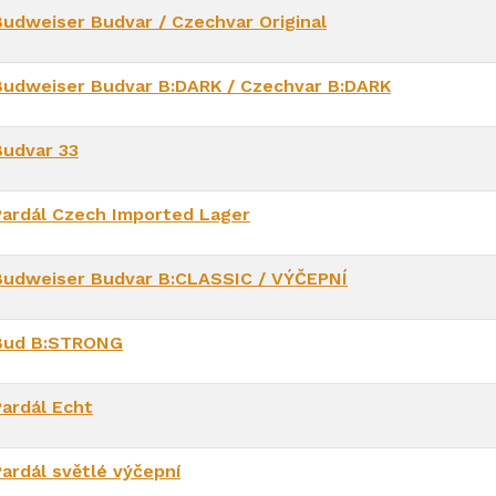
Budweiser Budvar / Czechvar Original
Budweiser Budvar B:DARK / Czechvar B:DARK
Budvar 33
Pardál Czech Imported Lager
Budweiser Budvar B:CLASSIC / VÝČEPNÍ
Bud B:STRONG
Pardál Echt
Pardál světlé výčepní