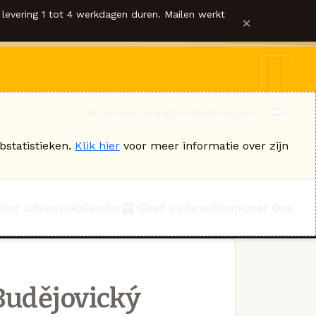
levering 1 tot 4 werkdagen duren. Mailen werkt
×
Ik heb een vraag
Contact
Inloggen
bstatistieken.
Klik hier
voor meer informatie over zijn
Bier adventskalender
Geef cadeau
Shop
Over Ons
Budějovický