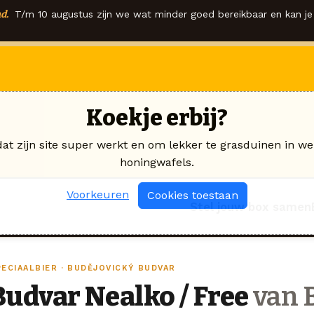
d.
T/m 10 augustus zijn we wat minder goed bereikbaar en kan je 
Koekje erbij?
dat zijn site super werkt en om lekker te grasduinen in we
honingwafels.
Voorkeuren
Cookies toestaan
Stel jouw box samen
PECIAALBIER · BUDĚJOVICKÝ BUDVAR
Budvar Nealko / Free
van 