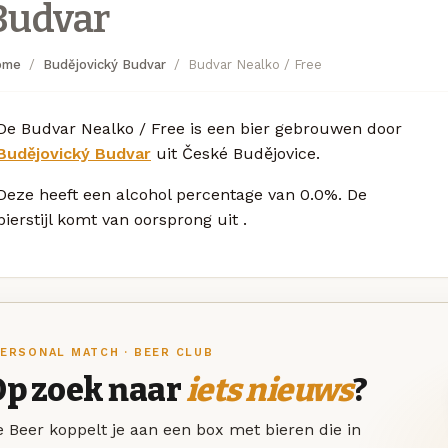
Budvar
ome
Budějovický Budvar
Budvar Nealko / Free
De Budvar Nealko / Free is een bier gebrouwen door
Budějovický Budvar
uit České Budějovice.
Deze
heeft een alcohol percentage van 0.0%. De
bierstijl komt van oorsprong uit
.
ERSONAL MATCH · BEER CLUB
Op zoek naar
iets nieuws
?
 Beer koppelt je aan een box met bieren die in