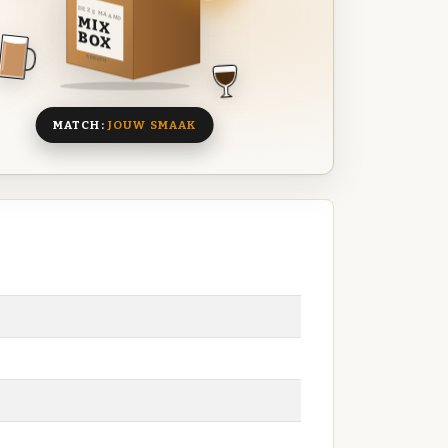
DEZE MAAND
MIX
BOX
8 BIEREN
MATCH:
JOUW SMAAK