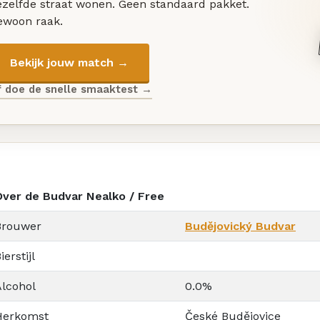
ezelfde straat wonen. Geen standaard pakket.
ewoon raak.
Bekijk jouw match →
f doe de snelle smaaktest →
Over de Budvar Nealko / Free
Brouwer
Budějovický Budvar
ierstijl
Alcohol
0.0%
Herkomst
České Budějovice