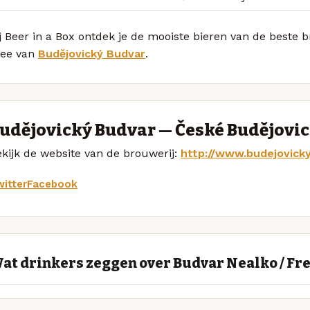
j Beer in a Box ontdek je de mooiste bieren van de beste 
ree van
Budějovický Budvar
.
udějovický Budvar — České Budějovi
kijk de website van de brouwerij:
http://www.budejovicky
itter
Facebook
at drinkers zeggen over Budvar Nealko / Fr