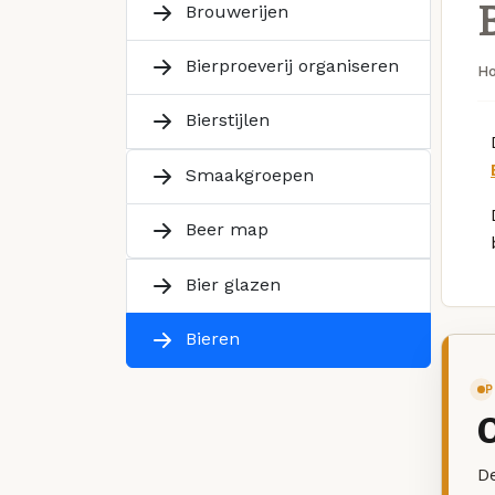
Brouwerijen
Bierproeverij organiseren
H
Bierstijlen
Smaakgroepen
Beer map
Bier glazen
Bieren
P
De