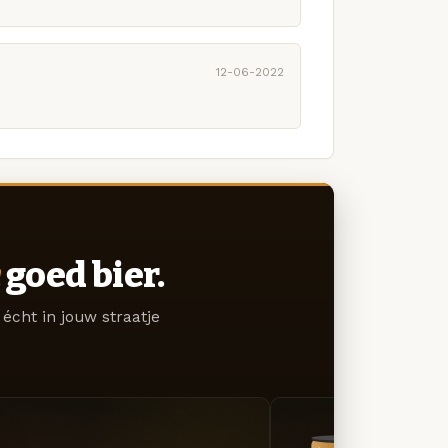
12-06-2022
goed bier.
écht in jouw straatje