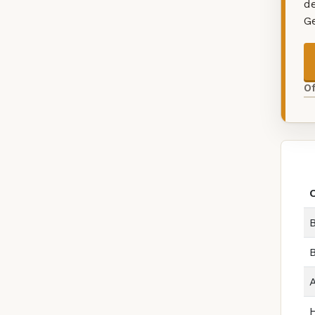
d
G
O
B