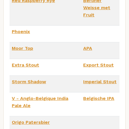
Red Raspberry Rye
Berliner
Weisse met
Fruit
Phoenix
Moor Top
APA
Extra Stout
Export Stout
Storm Shadow
Imperial Stout
V - Anglo-Belgique India
Belgische IPA
Pale Ale
Origo Patersbier