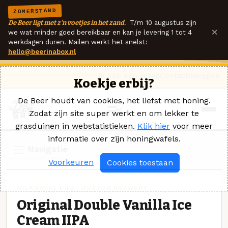
ZOMERSTAND
De Beer ligt met z'n voetjes in het zand.
T/m 10 augustus zijn
×
we wat minder goed bereikbaar en kan je levering 1 tot 4
werkdagen duren. Mailen werkt het snelst:
hello@beerinabox.nl
Ik heb een vraag
Contact
Inloggen
Koekje erbij?
De Beer houdt van cookies, het liefst met honing.
Zodat zijn site super werkt en om lekker te
grasduinen in webstatistieken.
Klik hier
voor meer
informatie over zijn honingwafels.
Navigatie
Voorkeuren
Cookies toestaan
MILKSHAKE DIPA · BUXTON BREWERY
Original Double Vanilla Ice
Cream IIPA