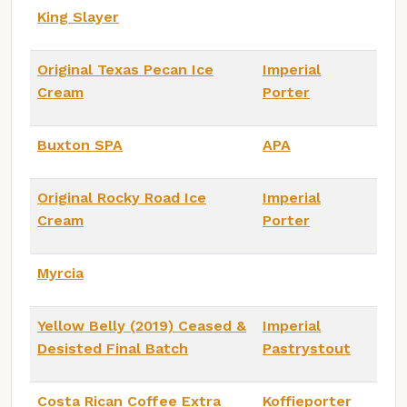
King Slayer
Original Texas Pecan Ice
Imperial
Cream
Porter
Buxton SPA
APA
Original Rocky Road Ice
Imperial
Cream
Porter
Myrcia
Yellow Belly (2019) Ceased &
Imperial
Desisted Final Batch
Pastrystout
Costa Rican Coffee Extra
Koffieporter