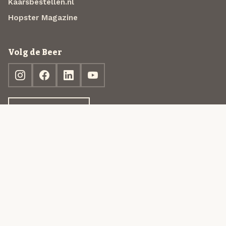
Kaarsbestellen.nl
Hopster Magazine
Volg de Beer
Ontdek jouw box
© 2013-2026 Beer in a Box BV