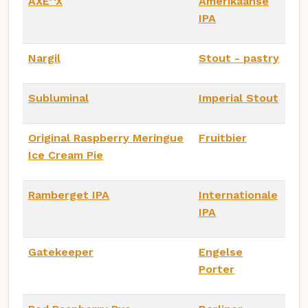
AXE^X
Amerikaanse
IPA
Nargil
Stout - pastry
Subluminal
Imperial Stout
Original Raspberry Meringue
Fruitbier
Ice Cream Pie
Ramberget IPA
Internationale
IPA
Gatekeeper
Engelse
Porter