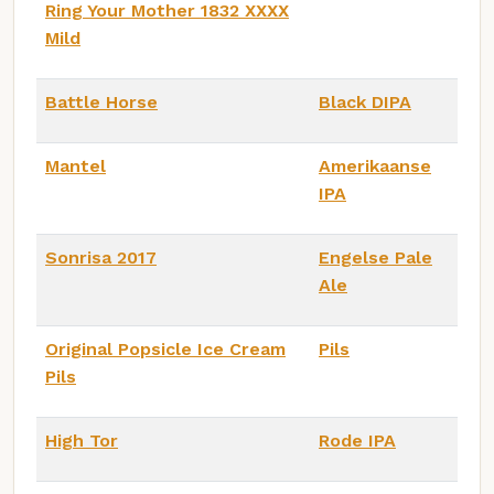
Ring Your Mother 1832 XXXX
Mild
Battle Horse
Black DIPA
Mantel
Amerikaanse
IPA
Sonrisa 2017
Engelse Pale
Ale
Original Popsicle Ice Cream
Pils
Pils
High Tor
Rode IPA