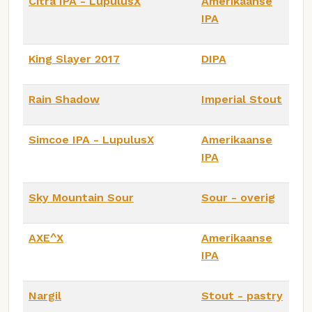
Citra IPA - LupulusX
Amerikaanse
IPA
King Slayer 2017
DIPA
Rain Shadow
Imperial Stout
Simcoe IPA - LupulusX
Amerikaanse
IPA
Sky Mountain Sour
Sour - overig
AXE^X
Amerikaanse
IPA
Nargil
Stout - pastry