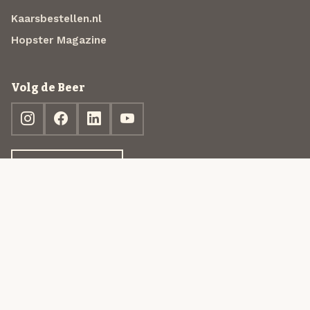
Kaarsbestellen.nl
Hopster Magazine
Volg de Beer
Ontdek jouw box
© 2013-2026 Beer in a Box BV