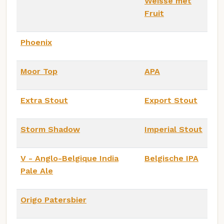
Weisse met
Fruit
Phoenix
Moor Top
APA
Extra Stout
Export Stout
Storm Shadow
Imperial Stout
V - Anglo-Belgique India
Belgische IPA
Pale Ale
Origo Patersbier