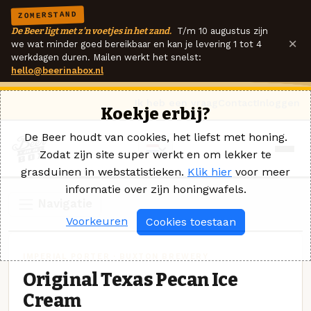
ZOMERSTAND
De Beer ligt met z'n voetjes in het zand.
T/m 10 augustus zijn
×
we wat minder goed bereikbaar en kan je levering 1 tot 4
werkdagen duren. Mailen werkt het snelst:
hello@beerinabox.nl
Ik heb een vraag
Contact
Inloggen
Koekje erbij?
De Beer houdt van cookies, het liefst met honing.
Zodat zijn site super werkt en om lekker te
grasduinen in webstatistieken.
Klik hier
voor meer
informatie over zijn honingwafels.
Navigatie
Voorkeuren
Cookies toestaan
IMPERIAL PORTER · BUXTON BREWERY
Original Texas Pecan Ice
Cream