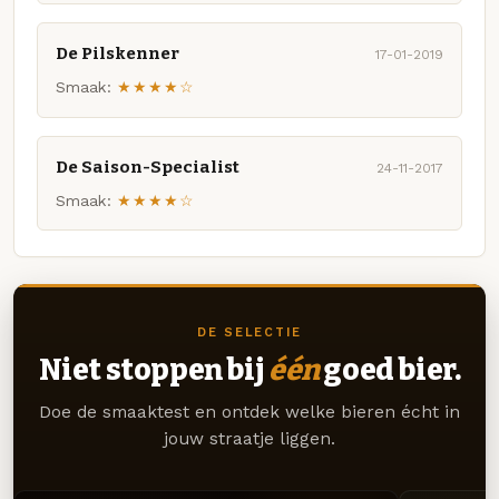
De Pilskenner
17-01-2019
Smaak:
★★★★☆
De Saison-Specialist
24-11-2017
Smaak:
★★★★☆
DE SELECTIE
Niet stoppen bij
één
goed bier.
Doe de smaaktest en ontdek welke bieren écht in
jouw straatje liggen.