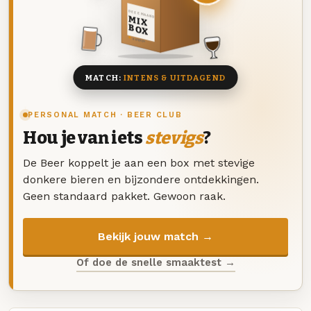
DEZE MAAND
MIX
BOX
8 BIEREN
MATCH:
INTENS & UITDAGEND
PERSONAL MATCH · BEER CLUB
Hou je van iets
stevigs
?
De Beer koppelt je aan een box met stevige
donkere bieren en bijzondere ontdekkingen.
Geen standaard pakket. Gewoon raak.
Bekijk jouw match →
Of doe de snelle smaaktest →