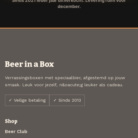
Sinds 2021 ieder jaar uitverkocht. Levering ruim voor
december.
Beer in a Box
Verrassingsboxen met speciaalbier, afgestemd op jouw
smaak. Leuk voor jezelf, n&oacute;g leuker als cadeau.
✓ Veilige betaling
✓ Sinds 2013
Shop
Beer Club