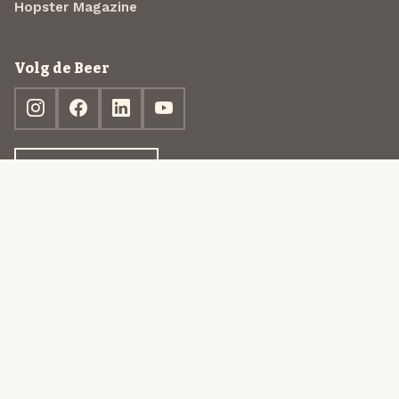
Hopster Magazine
Volg de Beer
Ontdek jouw box
© 2013-2026 Beer in a Box BV