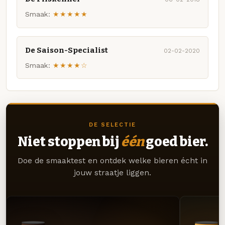
Smaak:
★★★★★
De Saison-Specialist
02-02-2020
Smaak:
★★★★☆
DE SELECTIE
Niet stoppen bij
één
goed bier.
Doe de smaaktest en ontdek welke bieren écht in
jouw straatje liggen.