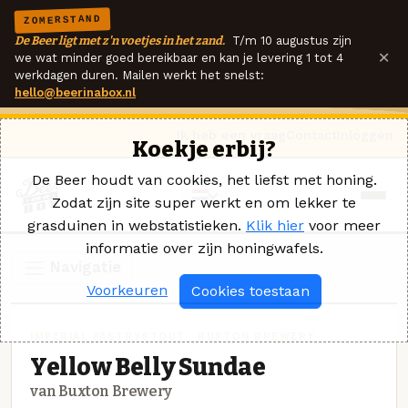
ZOMERSTAND
De Beer ligt met z'n voetjes in het zand.
T/m 10 augustus zijn
×
we wat minder goed bereikbaar en kan je levering 1 tot 4
werkdagen duren. Mailen werkt het snelst:
hello@beerinabox.nl
Ik heb een vraag
Contact
Inloggen
Koekje erbij?
De Beer houdt van cookies, het liefst met honing.
Zodat zijn site super werkt en om lekker te
grasduinen in webstatistieken.
Klik hier
voor meer
informatie over zijn honingwafels.
Navigatie
Voorkeuren
Cookies toestaan
IMPERIAL PASTRYSTOUT · BUXTON BREWERY
Yellow Belly Sundae
van Buxton Brewery