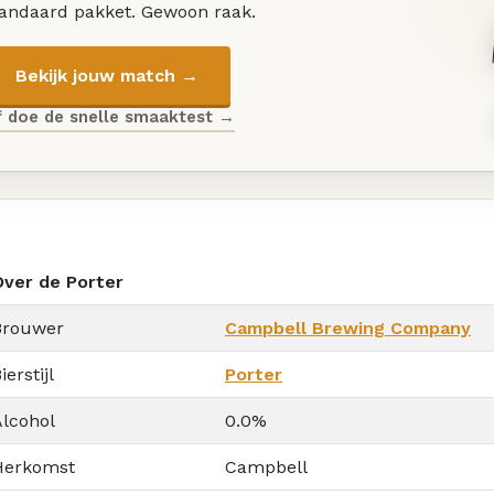
tandaard pakket. Gewoon raak.
Bekijk jouw match →
f doe de snelle smaaktest →
Over de Porter
Brouwer
Campbell Brewing Company
ierstijl
Porter
Alcohol
0.0%
Herkomst
Campbell