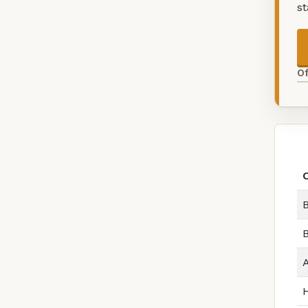
s
O
B