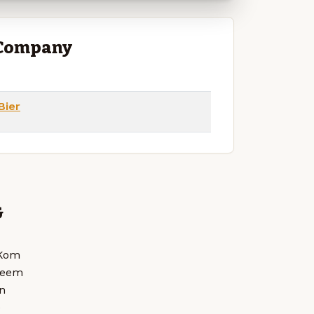
 Company
Bier
&
 Kom
 neem
n
e