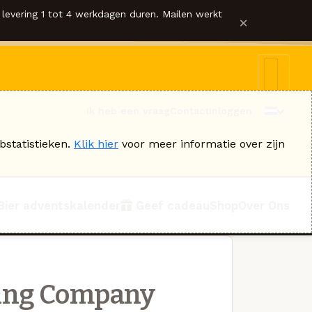
levering 1 tot 4 werkdagen duren. Mailen werkt
×
Ik heb een vraag
Contact
Inloggen
bstatistieken.
Klik hier
voor meer informatie over zijn
Bier adventskalender
Geef cadeau
Shop
Over Ons
ing Company