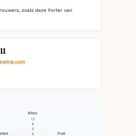
brouwers, zoals deze Porter van
ll
rewing.com