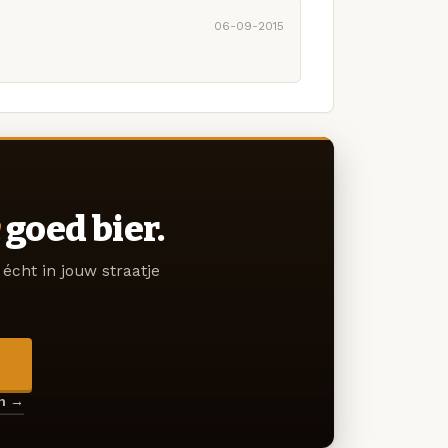
06-09-2015
goed bier.
écht in jouw straatje
→
en →