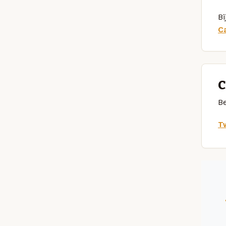
Bi
C
C
Be
Tw