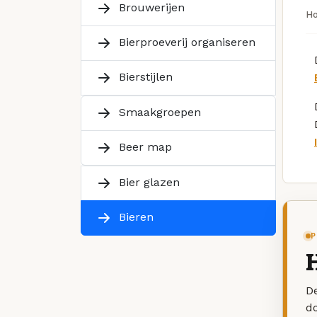
Brouwerijen
H
Bierproeverij organiseren
Bierstijlen
Smaakgroepen
Beer map
Bier glazen
Bieren
P
H
De
d