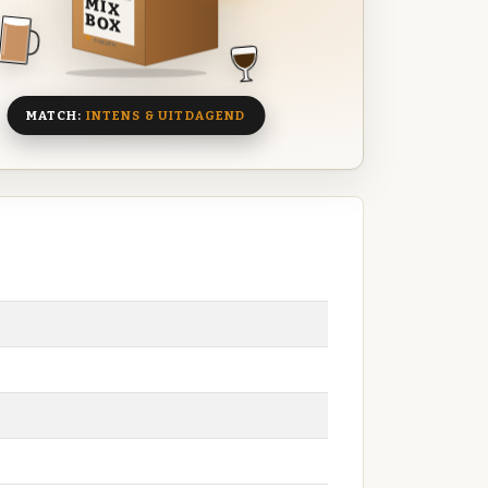
MIX
BOX
8 BIEREN
MATCH:
INTENS & UITDAGEND