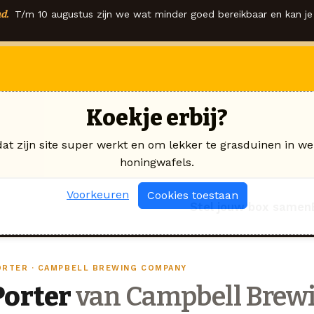
d.
T/m 10 augustus zijn we wat minder goed bereikbaar en kan je 
Koekje erbij?
dat zijn site super werkt en om lekker te grasduinen in we
honingwafels.
Voorkeuren
Cookies toestaan
Stel jouw box samen
ORTER · CAMPBELL BREWING COMPANY
Porter
van Campbell Brew