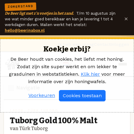
ZOMERSTAND
De Beer ligt met z'n voetjes in het zand.
T/m 10 augustus zijn
×
we wat minder goed bereikbaar en kan je levering 1 tot 4
werkdagen duren. Mailen werkt het snelst:
hello@beerinabox.nl
Ik heb een vraag
Contact
Inloggen
Koekje erbij?
De Beer houdt van cookies, het liefst met honing.
Zodat zijn site super werkt en om lekker te
grasduinen in webstatistieken.
Klik hier
voor meer
informatie over zijn honingwafels.
Navigatie
Voorkeuren
Cookies toestaan
LAGER · TÜRK TUBORG
Tuborg Gold 100% Malt
van Türk Tuborg