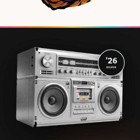
'26
SILVER