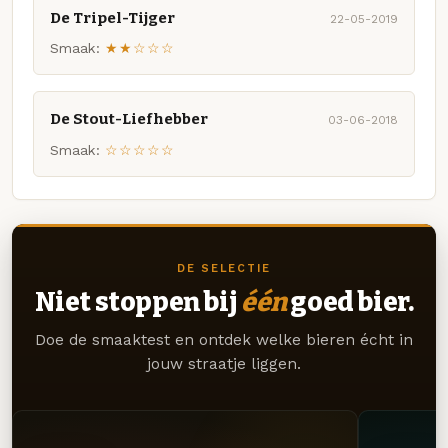
De Tripel-Tijger
22-05-2019
Smaak:
★★☆☆☆
De Stout-Liefhebber
03-06-2018
Smaak:
☆☆☆☆☆
DE SELECTIE
Niet stoppen bij
één
goed bier.
Doe de smaaktest en ontdek welke bieren écht in
jouw straatje liggen.